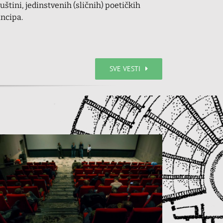
suštini, jedinstvenih (sličnih) poetičkih
incipa.
SVE VESTI