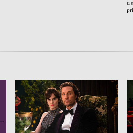
u 
pr