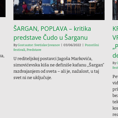
ŠARGAN, POPLAVA – kritika
K
predstave Čudo u Šarganu
V
„P
By
Gost autor: Svetislav Jovanov
|
03/06/2022
|
Pozorišni
festivali
,
Predstave
d
ka,
U rediteljskoj postavci Jagoša Markovića,
By
simovićevska kiša ne definiše kafanu „Šargan“
fest
razdvajanjem od sveta – ali je, nažalost, u taj
Pe
svet ni ne uključuje.
vi
pr
be
te
ko
re