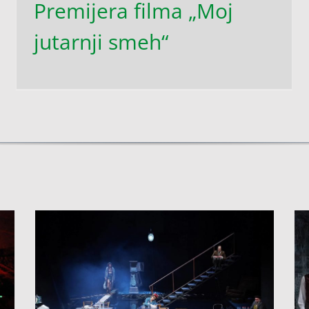
Premijera filma „Moj
jutarnji smeh“