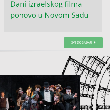
Dani izraelskog filma
ponovo u Novom Sadu
SVI DOGAĐAJI