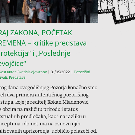
RAJ ZAKONA, POČETAK
REMENA – kritike predstava
rotekcija“ i „Poslednje
evojčice“
Gost autor: Svetislav Jovanov
|
31/05/2022
|
Pozorišni
ivali
,
Predstave
tog dana ovogodišnjeg Pozorja konačno smo
deli dva primera autentičnog pozorišnog
istupa, koje je reditelj Kokan Mladenović,
z obzira na različitu prirodu i status
kstualnih predložaka, kao i na razliku u
nceptima i dometima na osnovu njih
alizovanih uprizorenja, uobličio polazeći od,