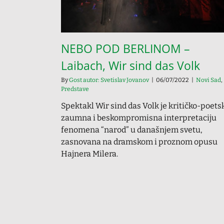
NEBO POD BERLINOM –
Laibach, Wir sind das Volk
By
Gost autor: Svetislav Jovanov
|
06/07/2022
|
Novi Sad
,
Predstave
Spektakl Wir sind das Volk je kritičko-poets
zaumna i beskompromisna interpretaciju
fenomena “narod” u današnjem svetu,
zasnovana na dramskom i proznom opusu
Hajnera Milera.