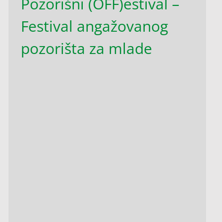
Pozorišni (OFF)estival –
Festival angažovanog
pozorišta za mlade