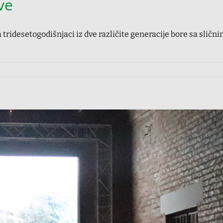
ve
 tridesetogodišnjaci iz dve različite generacije bore sa slič