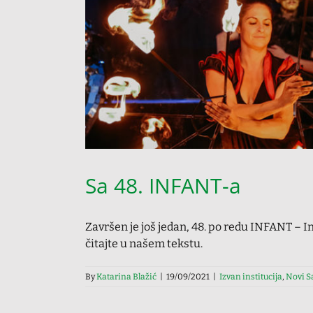
Sa 48. INFANT-a
Završen je još jedan, 48. po redu INFANT – In
čitajte u našem tekstu.
By
Katarina Blažić
|
19/09/2021
|
Izvan institucija
,
Novi S