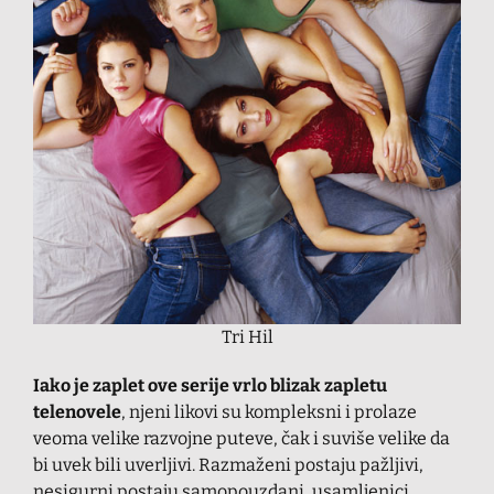
Tri Hil
Iako je zaplet ove serije vrlo blizak zapletu
telenovele
, njeni likovi su kompleksni i prolaze
veoma velike razvojne puteve, čak i suviše velike da
bi uvek bili uverljivi. Razmaženi postaju pažljivi,
nesigurni postaju samopouzdani, usamljenici