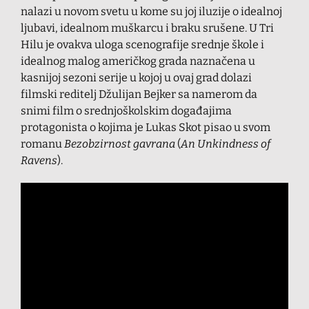
nalazi u novom svetu u kome su joj iluzije o idealnoj
ljubavi, idealnom muškarcu i braku srušene. U Tri
Hilu je ovakva uloga scenografije srednje škole i
idealnog malog američkog grada naznačena u
kasnijoj sezoni serije u kojoj u ovaj grad dolazi
filmski reditelj Džulijan Bejker sa namerom da
snimi film o srednjoškolskim događajima
protagonista o kojima je Lukas Skot pisao u svom
romanu
Bezobzirnost gavrana
(
An Unkindness of
Ravens
).