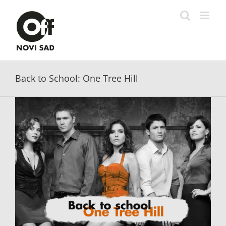
Skip
to
content
Back to School: One Tree Hill
View
Larger
Image