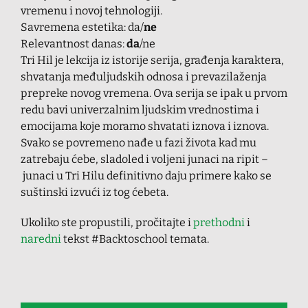
vremenu i novoj tehnologiji.
Savremena estetika: da/
ne
Relevantnost danas:
da
/ne
Tri Hil je lekcija iz istorije serija, građenja karaktera,
shvatanja međuljudskih odnosa i prevazilaženja
prepreke novog vremena. Ova serija se ipak u prvom
redu bavi univerzalnim ljudskim vrednostima i
emocijama koje moramo shvatati iznova i iznova.
Svako se povremeno nađe u fazi života kad mu
zatrebaju ćebe, sladoled i voljeni junaci na ripit –
junaci u Tri Hilu definitivno daju primere kako se
suštinski izvući iz tog ćebeta.
Ukoliko ste propustili, pročitajte i
prethodni
i
naredni
tekst #Backtoschool temata.