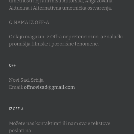
umetnosti koji afirmišu Autorska, Angažovana,
Aktuelna i Alternativna umetnička ostvarenja.
O NAMA IZ OFF-A
Onlajn magazin Iz Off-a nepretenciozno, a znalački
promišlja filmske i pozorišne fenomene.
OFF
Novi Sad, Srbija
Email:
offnovisad@gmail.com
IZ OFF-A
Možete nas kontaktirati ili nam svoje tekstove
poslati na