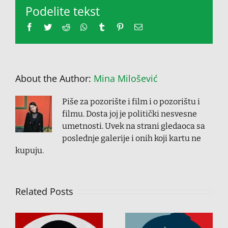
Podelite tekst
Facebook
Twitter
Reddit
Whatsapp
Tumblr
Pinterest
Email
About the Author:
Mina Milošević
Piše za pozorište i film i o pozorištu i
filmu. Dosta joj je politički nesvesne
umetnosti. Uvek na strani gledaoca sa
poslednje galerije i onih koji kartu ne
kupuju.
Related Posts