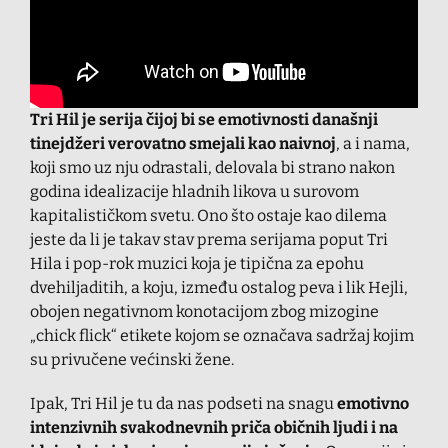
Tri Hil je serija čijoj bi se emotivnosti današnji
tinejdžeri verovatno smejali kao naivnoj
, a i nama,
koji smo uz nju odrastali, delovala bi strano nakon
godina idealizacije hladnih likova u surovom
kapitalističkom svetu. Ono što ostaje kao dilema
jeste da li je takav stav prema serijama poput Tri
Hila i pop-rok muzici koja je tipična za epohu
dvehiljaditih, a koju, između ostalog peva i lik Hejli,
obojen negativnom konotacijom zbog mizogine
„chick flick“ etikete kojom se označava sadržaj kojim
su privučene većinski žene.
Ipak, Tri Hil je tu da nas podseti na snagu
emotivno
intenzivnih svakodnevnih priča običnih ljudi
i na