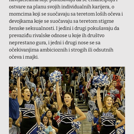
ostvare na planu svojih individualnih karijera, o
momcima koji se suočavaju sa teretom loših očeva i
devojkama koje se suočavaju sa teretom stigme
ženske seksualnosti. I jedini i drugi pokušavaju da
prevaziđu rivalske odnose u koje ih društvo
neprestano gura, i jedni i drugi nose se sa
očekivanjima ambicioznih i strogih ili odsutnih
očeva i majki.