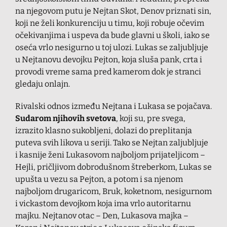
na njegovom putu je Nejtan Skot, Denov priznati sin,
koji ne želi konkurenciju u timu, koji robuje očevim
očekivanjima i uspeva da bude glavni u školi, iako se
oseća vrlo nesigurno u toj ulozi. Lukas se zaljubljuje
u Nejtanovu devojku Pejton, koja sluša pank, crta i
provodi vreme sama pred kamerom dok je stranci
gledaju onlajn.
Rivalski odnos između Nejtana i Lukasa se pojačava.
Sudarom njihovih svetova
, koji su, pre svega,
izrazito klasno sukobljeni, dolazi do preplitanja
puteva svih likova u seriji. Tako se Nejtan zaljubljuje
i kasnije ženi Lukasovom najboljom prijateljicom –
Hejli, pričljivom dobrodušnom štreberkom, Lukas se
upušta u vezu sa Pejton, a potom i sa njenom
najboljom drugaricom, Bruk, koketnom, nesigurnom
i vickastom devojkom koja ima vrlo autoritarnu
majku. Nejtanov otac – Den, Lukasova majka –