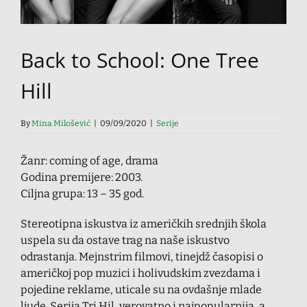
Back to School: One Tree
Hill
By
Mina Milošević
|
09/09/2020
|
Serije
Žanr: coming of age, drama
Godina premijere: 2003.
Ciljna grupa: 13 – 35 god.
Stereotipna iskustva iz američkih srednjih škola
uspela su da ostave trag na naše iskustvo
odrastanja. Mejnstrim filmovi, tinejdž časopisi o
američkoj pop muzici i holivudskim zvezdama i
pojedine reklame, uticale su na ovdašnje mlade
ljude. Serija Tri Hil, verovatno i najpopularnija, a