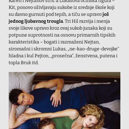
Karen i Nejtanov stric a Lukasova očinska figura –
Kit, ponovo oživljavaju sukobe iz srednje škole koji
su davno gurnuti pod tepih, a tiču se upravo
još
jednog ljubavnog trougla
. Tri Hil razvija i menja
svoje likove upravo kroz ovaj sukob junaka koji su
potpune suprotnosti na osnovu primarnih tipskih
karakteristika – bogati i razmaženi Nejtan,
siromašni i skromni Lukas, „ne-kao-druge-devojke“
hladna i kul Pejton, „prosečna“, ženstvena, putena i
topla Bruk itd.