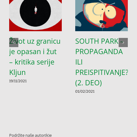
Život uz granicu
SOUTH PARK –
je opasan i žut
PROPAGANDA
– kritika serije
ILI
Kljun
PREISPITIVANJE?
(2. DEO)
19/11/2021
01/02/2021
Podržite naše autor(k)e