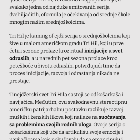
svakako jedna od najduže emitovanih serija
dvehiljaditih, oformila je očekivanja od srednje škole
mnogim našim srednjoškolcima.
Tri Hil je kaming of ejdž serija o srednjoškolcima koji
žive u malom američkom gradu Tri Hil, koji u prve
četiri sezone prolaze kroz ritual
inicijacije
u svet
odraslih
, a u narednih pet sezona prolaze kroz
poteškoće u životu odraslih, potvrđujući time da
proces inicijacije, razvoja i odrastanja nikada ne
prestaje.
Tinejdžerski svet Tri Hila sastoji se od košarkaša i
navijačica. Međutim, ovu svakodnevnu stereotipnu
američku patrijarhalnu postavku razlikuje razvoj
muških i ženskih likova koji nailaze na
suočavanja
sa problemima svojih rodnih uloga
. Ovo je serija o
košarkašima koji uče da artikulišu svoje emocije i
navijačicama koje pokušavaju da se emancipuju i