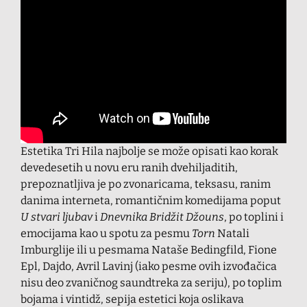
Estetika Tri Hila najbolje se može opisati kao korak
devedesetih u novu eru ranih dvehiljaditih,
prepoznatljiva je po zvonaricama, teksasu, ranim
danima interneta, romantičnim komedijama poput
U stvari ljubav
i
Dnevnika Bridžit Džouns
, po toplini i
emocijama kao u spotu za pesmu
Torn
Natali
Imburglije ili u pesmama Nataše Bedingfild, Fione
Epl, Dajdo, Avril Lavinj (iako pesme ovih izvođačica
nisu deo zvaničnog saundtreka za seriju), po toplim
bojama i vintidž, sepija estetici koja oslikava