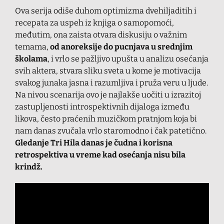
Ova serija odiše duhom optimizma dvehiljaditih i
recepata za uspeh iz knjiga o samopomoći,
međutim, ona zaista otvara diskusiju o važnim
temama,
od anoreksije do pucnjava u srednjim
školama
, i vrlo se pažljivo upušta u analizu osećanja
svih aktera, stvara sliku sveta u kome je motivacija
svakog junaka jasna i razumljiva i pruža veru u ljude.
Na nivou scenarija ovo je najlakše uočiti u izrazitoj
zastupljenosti introspektivnih dijaloga između
likova, često praćenih muzičkom pratnjom koja bi
nam danas zvučala vrlo staromodno i čak patetično.
Gledanje Tri Hila danas je čudna i korisna
retrospektiva u vreme kad osećanja nisu bila
krindž.