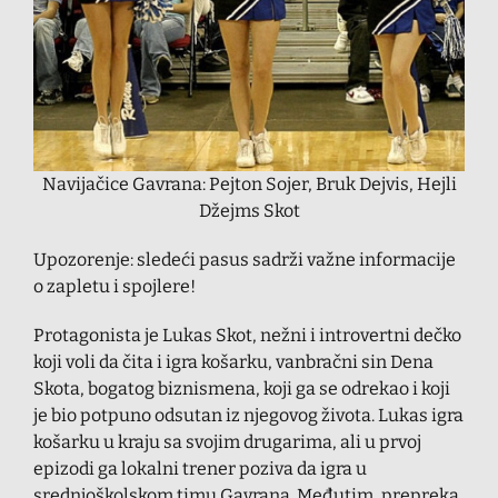
Navijačice Gavrana: Pejton Sojer, Bruk Dejvis, Hejli
Džejms Skot
Upozorenje: sledeći pasus sadrži važne informacije
o zapletu i spojlere!
Protagonista je Lukas Skot, nežni i introvertni dečko
koji voli da čita i igra košarku, vanbračni sin Dena
Skota, bogatog biznismena, koji ga se odrekao i koji
je bio potpuno odsutan iz njegovog života. Lukas igra
košarku u kraju sa svojim drugarima, ali u prvoj
epizodi ga lokalni trener poziva da igra u
srednjoškolskom timu Gavrana. Međutim, prepreka