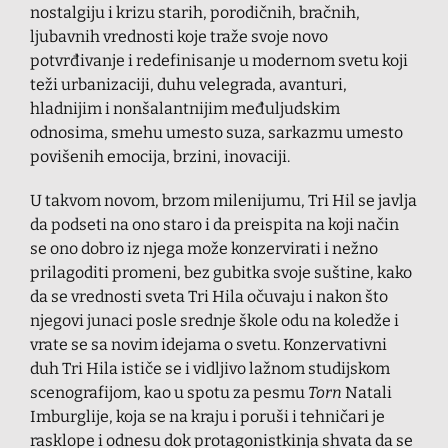
nostalgiju i krizu starih, porodičnih, bračnih,
ljubavnih vrednosti koje traže svoje novo
potvrđivanje i redefinisanje u modernom svetu koji
teži urbanizaciji, duhu velegrada, avanturi,
hladnijim i nonšalantnijim međuljudskim
odnosima, smehu umesto suza, sarkazmu umesto
povišenih emocija, brzini, inovaciji.
U takvom novom, brzom milenijumu, Tri Hil se javlja
da podseti na ono staro i da preispita na koji način
se ono dobro iz njega može konzervirati i nežno
prilagoditi promeni, bez gubitka svoje suštine, kako
da se vrednosti sveta Tri Hila očuvaju i nakon što
njegovi junaci posle srednje škole odu na koledže i
vrate se sa novim idejama o svetu. Konzervativni
duh Tri Hila ističe se i vidljivo lažnom studijskom
scenografijom, kao u spotu za pesmu
Torn
Natali
Imburglije, koja se na kraju i poruši i tehničari je
rasklope i odnesu dok protagonistkinja shvata da se