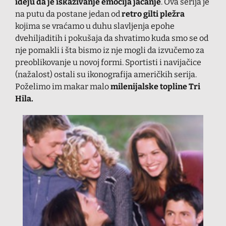
ideju da je iskazivanje emocija jačanje
. Ova serija je
na putu da postane jedan od
retro gilti pležra
kojima se vraćamo u duhu slavljenja epohe
dvehiljaditih i pokušaja da shvatimo kuda smo se od
nje pomakli i šta bismo iz nje mogli da izvučemo za
preoblikovanje u novoj formi. Sportisti i navijačice
(nažalost) ostali su ikonografija američkih serija.
Poželimo im makar malo
milenijalske topline Tri
Hila.