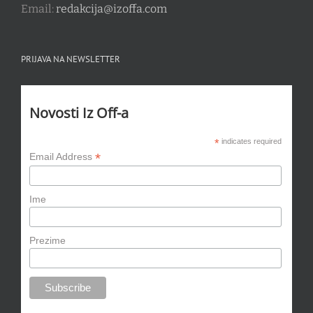
Email:
redakcija@izoffa.com
PRIJAVA NA NEWSLETTER
Novosti Iz Off-a
*
indicates required
*
Email Address
Ime
Prezime