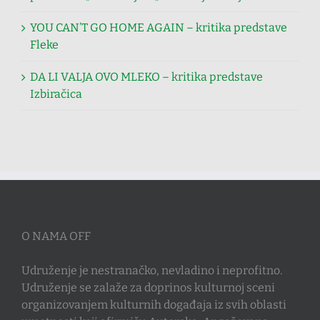
YOU CAN’T GO HOME AGAIN – kritika predstave
Fleke
DA LI VALJA OVO MLEKO – kritika predstave
Izbiračica
O NAMA OFF
Udruženje je nestranačko, nevladino i neprofitno.
Udruženje se zalaže za doprinos kulturnoj sceni
organizovanjem kulturnih događaja iz svih oblasti