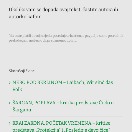
Ukoliko vam se dopada ovaj tekst, častite autora ili
autorku kafom
*da biste platili dovoljno je da posedujete karticu, a paypal je samo posrednik
preko kog mi možemo da preuzmemo uplatu
Skorašnji članci
NEBO POD BERLINOM – Laibach, Wir sind das
Volk
ŠARGAN, POPLAVA – kritika predstave Čudo u
Šarganu
KRAJ ZAKONA, POČETAK VREMENA – kritike
predstava „Protekcija“ i „Poslednje devojčice“