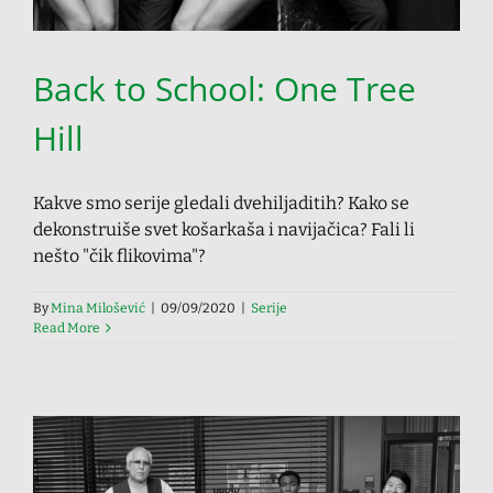
Back to School: One Tree
Hill
Kakve smo serije gledali dvehiljaditih? Kako se
dekonstruiše svet košarkaša i navijačica? Fali li
nešto "čik flikovima"?
By
Mina Milošević
|
09/09/2020
|
Serije
Read More