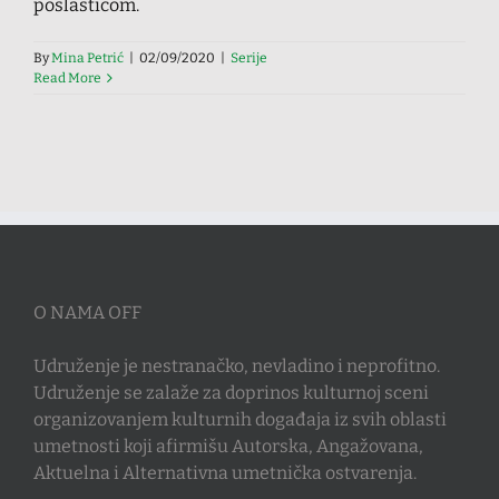
poslasticom.
By
Mina Petrić
|
02/09/2020
|
Serije
Read More
O NAMA OFF
Udruženje je nestranačko, nevladino i neprofitno.
Udruženje se zalaže za doprinos kulturnoj sceni
organizovanjem kulturnih događaja iz svih oblasti
umetnosti koji afirmišu Autorska, Angažovana,
Aktuelna i Alternativna umetnička ostvarenja.