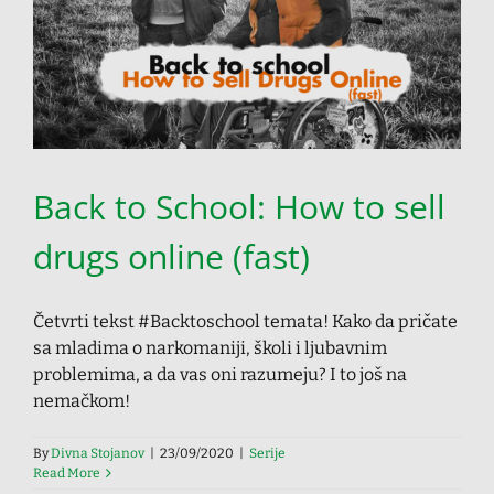
Back to School: How to sell
drugs online (fast)
Četvrti tekst #Backtoschool temata! Kako da pričate
sa mladima o narkomaniji, školi i ljubavnim
problemima, a da vas oni razumeju? I to još na
nemačkom!
By
Divna Stojanov
|
23/09/2020
|
Serije
Read More