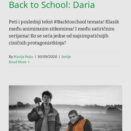
Back to School: Daria
Peti i poslednji tekst #Backtoschool temata! Klasik
među animiranim sitkomima! I među satiričnim
serijama! Ko se seća jedne od najsimpatičnijih
ciničnih protagonistkinja?
By
Marija Pejin
|
30/09/2020
|
Serije
Read More