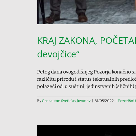
KRAJ ZAKONA, POČETAK V
devojčice“
Petog dana ovogodišnjeg Pozorja konačno smo
različitu prirodu i status tekstualnih predl
polazeći od, u suštini, jedinstvenih (sličnih)
By
Gost autor: Svetislav Jovanov
|
31/05/2022
|
Pozorišni f