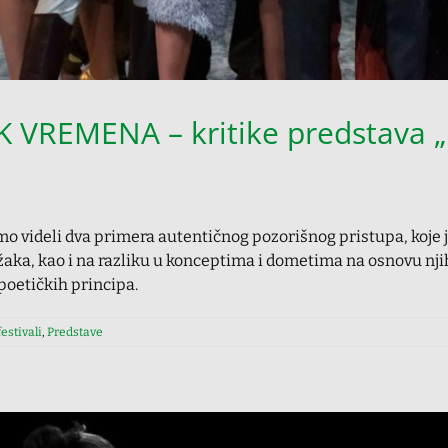
REMENA – kritike predstava „Pr
 videli dva primera autentičnog pozorišnog pristupa, koje j
ožaka, kao i na razliku u konceptima i dometima na osnovu nji
 poetičkih principa.
estivali
,
Predstave