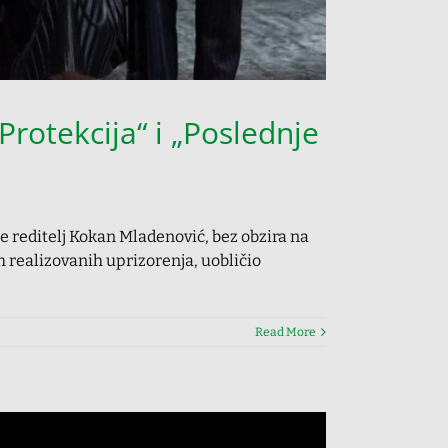
otekcija“ i „Poslednje
e reditelj Kokan Mladenović, bez obzira na
h realizovanih uprizorenja, uobličio
Read More