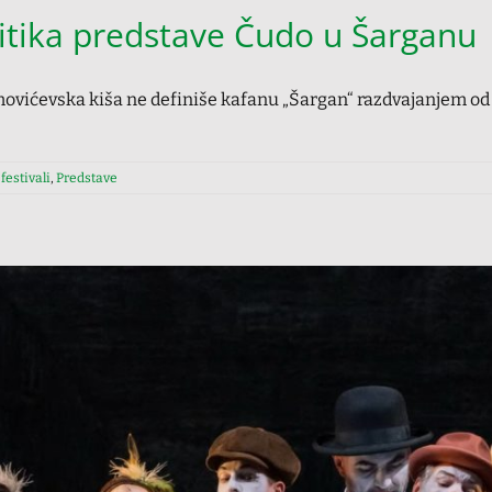
tika predstave Čudo u Šarganu
ovićevska kiša ne definiše kafanu „Šargan“ razdvajanjem od sve
festivali
,
Predstave