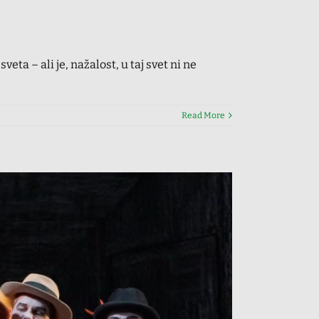
ta – ali je, nažalost, u taj svet ni ne
Read More