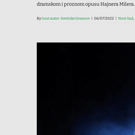
dramskom i proznom opusu Hajnera Milera.
By
Gost autor: Svetislav Jovanov
|
06/07/2022
|
Novi Sad
,