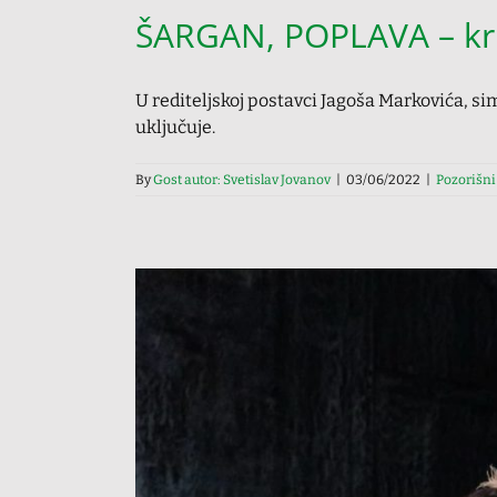
ŠARGAN, POPLAVA – kri
U rediteljskoj postavci Jagoša Markovića, sim
uključuje.
By
Gost autor: Svetislav Jovanov
|
03/06/2022
|
Pozorišni 