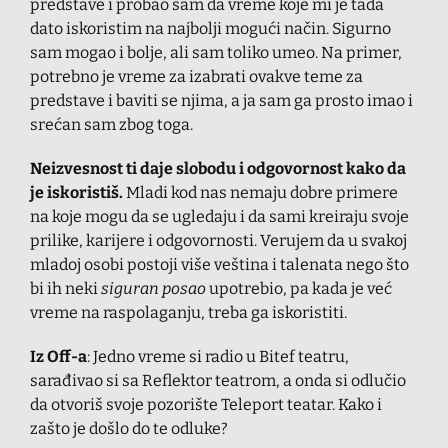
predstave i probao sam da vreme koje mi je tada
dato iskoristim na najbolji mogući način. Sigurno
sam mogao i bolje, ali sam toliko umeo. Na primer,
potrebno je vreme za izabrati ovakve teme za
predstave i baviti se njima, a ja sam ga prosto imao i
srećan sam zbog toga.
Neizvesnost ti daje slobodu i odgovornost kako da
je iskoristiš.
Mladi kod nas nemaju dobre primere
na koje mogu da se ugledaju i da sami kreiraju svoje
prilike, karijere i odgovornosti. Verujem da u svakoj
mladoj osobi postoji više veština i talenata nego što
bi ih neki
siguran posao
upotrebio, pa kada je već
vreme na raspolaganju, treba ga iskoristiti.
Iz Off-a
: Jedno vreme si radio u Bitef teatru,
sarađivao si sa Reflektor teatrom, a onda si odlučio
da otvoriš svoje pozorište Teleport teatar. Kako i
zašto je došlo do te odluke?