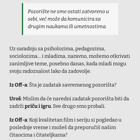
Pozorište ne sme ostati zatvoreno u
sebi, već može da komunicira sa
drugim naukama ili umetnostima.
Uz saradnju sa psiholozima, pedagozima,
sociolozima… i mladima, naravno, možemo otkrivati
zanimljive teme, posebno danas, kada mladi mogu
svoju radoznalost lako da zadovolje.
Iz Off-a
: Šta je zadatak savremenog pozorišta?
Uroš
: Mislim da će naredni zadatak pozorišta biti da
zadrži
priču i igru
. Sve drugo smo probali.
Iz Off-a
: Koji kvalitetan film i seriju si pogledao u
poslednje vreme i možeš da preporučiš našim
čitaocima i čitateljkama?