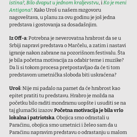
istina?
,
Bilo dvaput u jednom kraljevstvu
, i
Ko je meni
Antigona?
. Kako Uroš u našem razgovoru
nagoveštava, u planu za ovu godinu je još jedna
predstava i gostovanja sa dosadašnjim.
Iz Off-a
: Potrebna je neverovatna hrabrost da se u
Srbiji napravi predstava o Marčelu, a zatim i nastavi
igranje nakon zabrane na pozorišnom festivalu. Šta
je bila početna motivacija za odabir teme i muzike?
Da li si tokom procesa pretpostavljao da će ti tom
predstavom umetnička sloboda biti uskraćena?
Uroš
: Nije mi padalo na pamet da će hrabrost kao
epitet pratiti tu predstavu. Hrabro je možda na
početku bilo raditi mondramu uopšte i usuditi se na
taj glumački izazov.
Početna motivacija je bila vrlo
lokalna i patriotska
. Obojica smo odrastali u
Paraćinu, obojica smo umetnici i želeo sam da u
Paraćinu napravim predstavu o odrastanju u malom