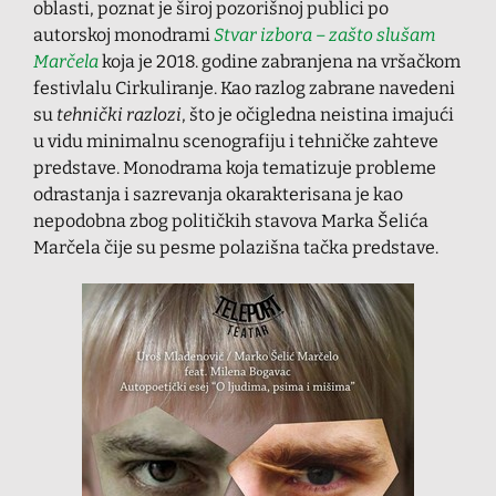
oblasti, poznat je široj pozorišnoj publici po
autorskoj monodrami
Stvar izbora – zašto slušam
Marčela
koja je 2018. godine zabranjena na vršačkom
festivlalu Cirkuliranje. Kao razlog zabrane navedeni
su
tehnički razlozi
, što je očigledna neistina imajući
u vidu minimalnu scenografiju i tehničke zahteve
predstave. Monodrama koja tematizuje probleme
odrastanja i sazrevanja okarakterisana je kao
nepodobna zbog političkih stavova Marka Šelića
Marčela čije su pesme polazišna tačka predstave.