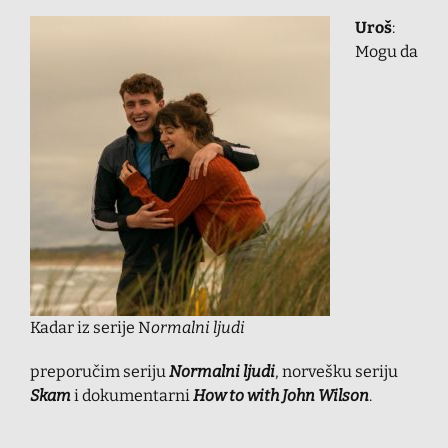
Uroš
:
Mogu da
Kadar iz serije N
ormalni ljudi
preporučim seriju
Normalni ljudi
, norvešku seriju
Skam
i dokumentarni
How to with John Wilson
.