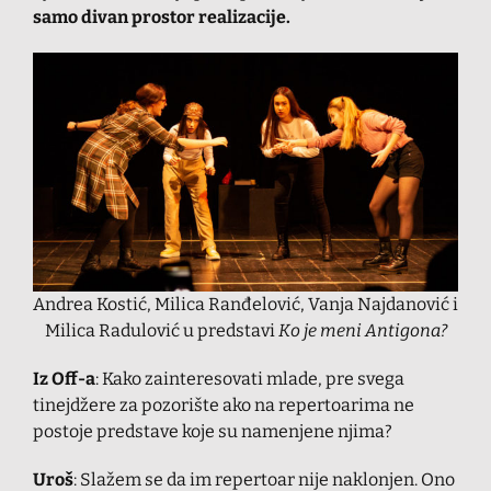
samo divan prostor realizacije.
Andrea Kostić, Milica Ranđelović, Vanja Najdanović i
Milica Radulović u predstavi
Ko je meni Antigona?
Iz Off-a
: Kako zainteresovati mlade, pre svega
tinejdžere za pozorište ako na repertoarima ne
postoje predstave koje su namenjene njima?
Uroš
: Slažem se da im repertoar nije naklonjen. Ono