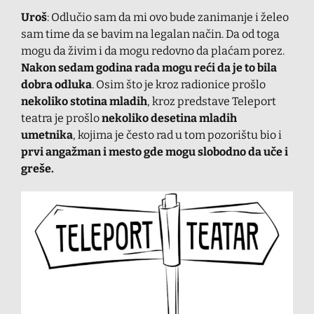
Uroš
: Odlučio sam da mi ovo bude zanimanje i želeo
sam time da se bavim na legalan način. Da od toga
mogu da živim i da mogu redovno da plaćam porez.
Nakon sedam godina rada mogu reći da je to bila
dobra odluka
. Osim što je kroz radionice prošlo
nekoliko stotina mladih
, kroz predstave Teleport
teatra je prošlo
nekoliko desetina mladih
umetnika
, kojima je često rad u tom pozorištu bio i
prvi angažman i mesto gde mogu slobodno da uče i
greše.