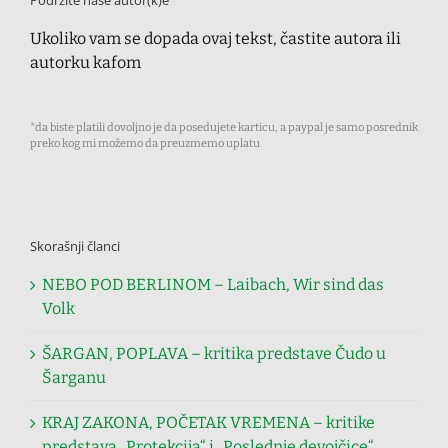
Ukoliko vam se dopada ovaj tekst, častite autora ili
autorku kafom
*da biste platili dovoljno je da posedujete karticu, a paypal je samo posrednik
preko kog mi možemo da preuzmemo uplatu
Skorašnji članci
NEBO POD BERLINOM – Laibach, Wir sind das
Volk
ŠARGAN, POPLAVA – kritika predstave Čudo u
Šarganu
KRAJ ZAKONA, POČETAK VREMENA – kritike
predstava „Protekcija“ i „Poslednje devojčice“