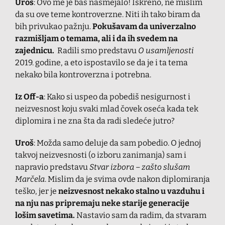
Uroš
: Ovo me je baš nasmejalo! Iskreno, ne mislim
da su ove teme kontroverzne. Niti ih tako biram da
bih privukao pažnju.
Pokušavam da univerzalno
razmišljam o temama, ali i da ih svedem na
zajednicu.
Radili smo predstavu
O usamljenosti
2019. godine, a eto ispostavilo se da je i ta tema
nekako bila kontroverzna i potrebna.
Iz Off-a
: Kako si uspeo da pobediš nesigurnost i
neizvesnost koju svaki mlad čovek oseća kada tek
diplomira i ne zna šta da radi sledeće jutro?
Uroš
: Možda samo deluje da sam pobedio. O jednoj
takvoj neizvesnosti (o izboru zanimanja) sam i
napravio predstavu
Stvar izbora – zašto slušam
Marčela
. Mislim da je svima ovde nakon diplomiranja
teško, jer je
neizvesnost nekako stalno u vazduhu i
na nju nas pripremaju neke starije generacije
lošim savetima.
Nastavio sam da radim, da stvaram