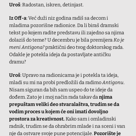
Uroš
: Radostan, iskren, detinjast.
Iz Off-a
: Već duži niz godina radiš sa decom i
mladima pozorišne radionice. Da li biraš dramski
tekst po kojem radite predstavu ili zajedno sa njima
dolaziš do teme? U decembru je bila premijera
Ko je
meni Antigona?
praktični deo tvog doktorskog rada.
Odakle je potekla ideja da postavljate antičku
dramu?
Uroš
: Upravo na radionicama je i potekla ta ideja,
mladi su mi na probi predložili da radimo
Antigonu
.
Nisam siguran da bih sam uspeo do te ideje da
dođem. Zato je i moj način rada takav da
njima
prepuštam veliki deo stvaralaštva, trudim se da
vodim proces u kojem će oni imati dovoljno
prostora za kreativnost.
Kako sam i omladinski
radnik, trudim se da ohrabrim mlade i na sceni i van
nje da ostvare svoje pune potencijale.
Pozorište je