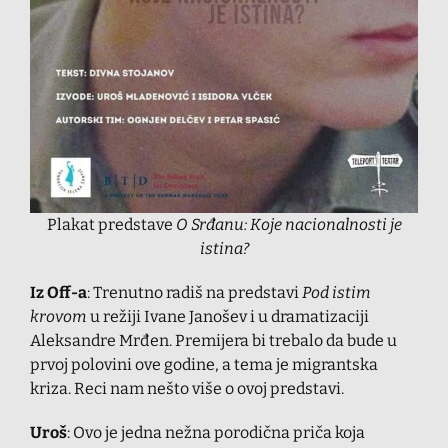
Plakat predstave
O Srđanu: Koje nacionalnosti je
istina?
Iz Off-a
: Trenutno radiš na predstavi
Pod istim
krovom
u režiji Ivane Janošev i u dramatizaciji
Aleksandre Mrđen. Premijera bi trebalo da bude u
prvoj polovini ove godine, a tema je migrantska
kriza. Reci nam nešto više o ovoj predstavi.
Uroš
: Ovo je jedna nežna porodična priča koja