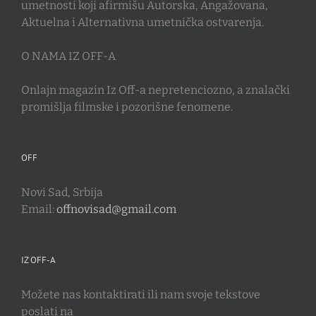
umetnosti koji afirmišu Autorska, Angažovana,
Aktuelna i Alternativna umetnička ostvarenja.
O NAMA IZ OFF-A
Onlajn magazin Iz Off-a nepretenciozno, a znalački
promišlja filmske i pozorišne fenomene.
OFF
Novi Sad, Srbija
Email:
offnovisad@gmail.com
IZ OFF-A
Možete nas kontaktirati ili nam svoje tekstove
poslati na