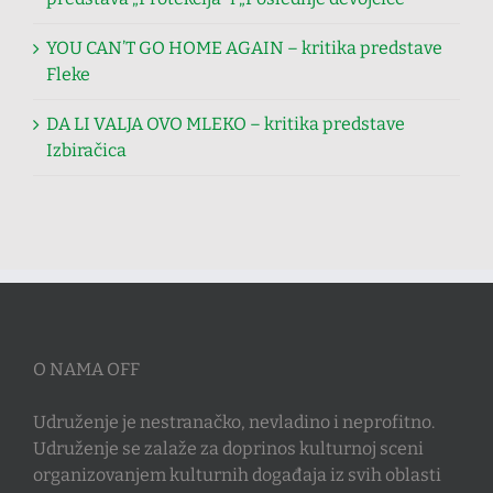
YOU CAN’T GO HOME AGAIN – kritika predstave
Fleke
DA LI VALJA OVO MLEKO – kritika predstave
Izbiračica
O NAMA OFF
Udruženje je nestranačko, nevladino i neprofitno.
Udruženje se zalaže za doprinos kulturnoj sceni
organizovanjem kulturnih događaja iz svih oblasti