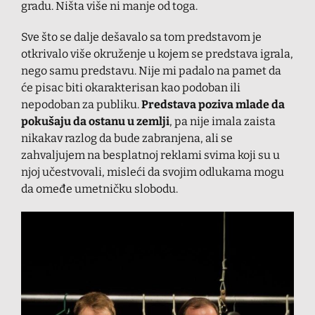
gradu. Ništa više ni manje od toga.
Sve što se dalje dešavalo sa tom predstavom je
otkrivalo više okruženje u kojem se predstava igrala,
nego samu predstavu. Nije mi padalo na pamet da
će pisac biti okarakterisan kao podoban ili
nepodoban za publiku.
Predstava poziva mlade da
pokušaju da ostanu u zemlji
, pa nije imala zaista
nikakav razlog da bude zabranjena, ali se
zahvaljujem na besplatnoj reklami svima koji su u
njoj učestvovali, misleći da svojim odlukama mogu
da omeđe umetničku slobodu.