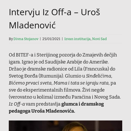
Intervju Iz Off-a – Uroš
Mladenović
By
Divna Stojanov
|
25/01/2021
|
Izvan institucija
,
Novi Sad
Od BITEF-a i Sterijinog pozorja do Zmajevih dečjih
igara. Igrao je od Saudijske Arabije do Amerike.
Držao je dramske radionice od Lila (Francuska) do
Svetog Đorđa (Rumunija). Glumio u
Sinđelićima
,
Bićemo prvaci sveta
,
Mama i tata se igraju rata
, pa
sve do eksperimentalnih filmova. Živi negde
(verovatno u kolima) između Paraćina i Novog Sada.
Iz Off-a
vam predstavlja
glumca i dramskog
pedagoga Uroša Mladenovića.