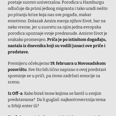
postaje surovo univerzalna. Porodica u Hamburgu
odlučuje da primi jednog migranta i tako uradi nešto
po pitanju krize koja nas sve pogađa, makar
emotivno. Dolazak Amira menja njihov život, bar na
neko vreme, jer u susretu sa njim jedna evropska
porodica upoznaje svoje predrasude. Amirov život je
svakako promenjen.
Priča je po istinitom događaju,
nastala iz dnevnika koji su vodili junaci ove priče i
predstave.
Premijeru očekujemo
19. februara u Novosadskom
pozorištu
. Sve što bih lično napisao o ovoj predstavi
spominje se u priči, pa ćemo zadržati emocije za
scenu.
Iz Off-a
: Kako biraš teme kojima se baviš u svojim
predstavama? Da li guglaš: najkontroverznija tema
u Srbiji enter ili?