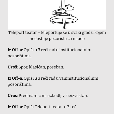
Teleport teatar
–
teleportuje se u svaki grad u kojem
nedostaje pozorišta za mlade
Iz Off-a
: Opiši u 3 reči rad u institucionalnim
pozorištima.
Uroš
: Spor, klasičan, poseban.
Iz Off-a
: Opiši u 3 reči rad u vaninstitucionalnim
pozorištima.
Uroš
: Predinamičan, uzbudljiv, neizvestan.
Iz Off-a
: Opiši Teleport teatar u 3 reči.