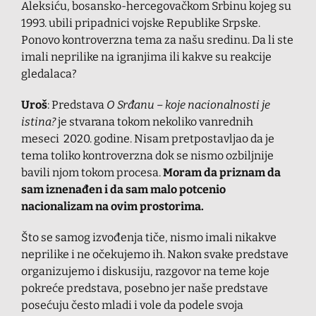
Aleksiću, bosansko-hercegovačkom Srbinu kojeg su
1993. ubili pripadnici vojske Republike Srpske.
Ponovo kontroverzna tema za našu sredinu. Da li ste
imali neprilike na igranjima ili kakve su reakcije
gledalaca?
Uroš
: Predstava
O Srđanu – koje nacionalnosti je
istina?
je stvarana tokom nekoliko vanrednih
meseci 2020. godine. Nisam pretpostavljao da je
tema toliko kontroverzna dok se nismo ozbiljnije
bavili njom tokom procesa.
Moram da priznam da
sam iznenađen i da sam malo potcenio
nacionalizam na ovim prostorima.
Što se samog izvođenja tiče, nismo imali nikakve
neprilike i ne očekujemo ih. Nakon svake predstave
organizujemo i diskusiju, razgovor na teme koje
pokreće predstava, posebno jer naše predstave
posećuju često mladi i vole da podele svoja