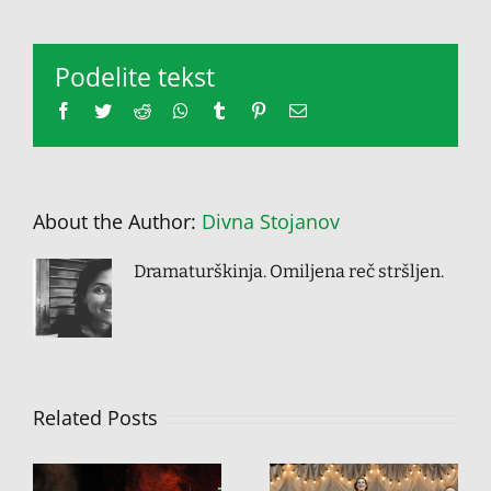
Podelite tekst
Facebook
Twitter
Reddit
Whatsapp
Tumblr
Pinterest
Email
About the Author:
Divna Stojanov
Dramaturškinja. Omiljena reč stršljen.
Related Posts