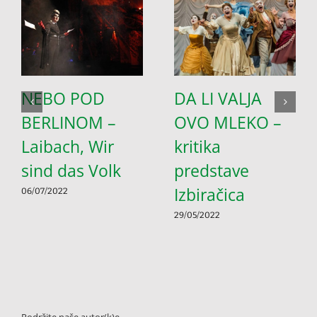
NEBO POD
DA LI VALJA
BERLINOM –
OVO MLEKO –
Laibach, Wir
kritika
sind das Volk
predstave
Izbiračica
06/07/2022
29/05/2022
Podržite naše autor(k)e