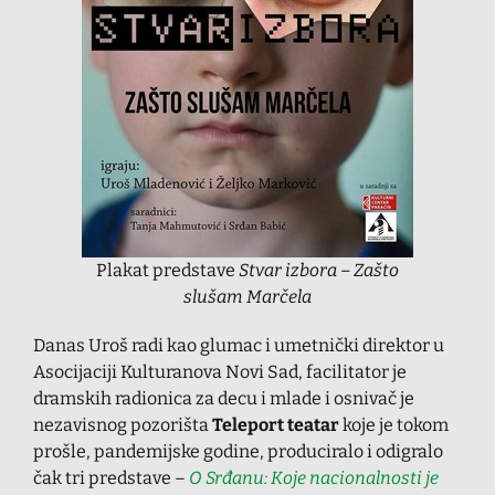
Plakat predstave
Stvar izbora – Zašto
slušam Marčela
Danas Uroš radi kao glumac i umetnički direktor u
Asocijaciji Kulturanova Novi Sad, facilitator je
dramskih radionica za decu i mlade i osnivač je
nezavisnog pozorišta
Teleport teatar
koje je tokom
prošle, pandemijske godine, produciralo i odigralo
čak tri predstave –
O Srđanu: Koje nacionalnosti je