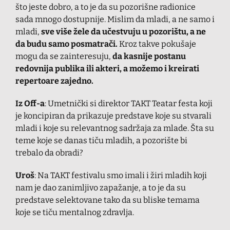
što jeste dobro, a to je da su pozorišne radionice
sada mnogo dostupnije. Mislim da mladi, a ne samo i
mladi,
sve više žele da učestvuju u pozorištu, a ne
da budu samo posmatrači.
Kroz takve pokušaje
mogu da se zainteresuju,
da kasnije postanu
redovnija publika ili akteri, a možemo i kreirati
repertoare zajedno.
Iz Off-a
: Umetnički si direktor TAKT Teatar festa koji
je koncipiran da prikazuje predstave koje su stvarali
mladi i koje su relevantnog sadržaja za mlade. Šta su
teme koje se danas tiču mladih, a pozorište bi
trebalo da obradi?
Uroš
: Na TAKT festivalu smo imali i žiri mladih koji
nam je dao zanimljivo zapažanje, a to je da su
predstave selektovane tako da su bliske temama
koje se tiču mentalnog zdravlja.