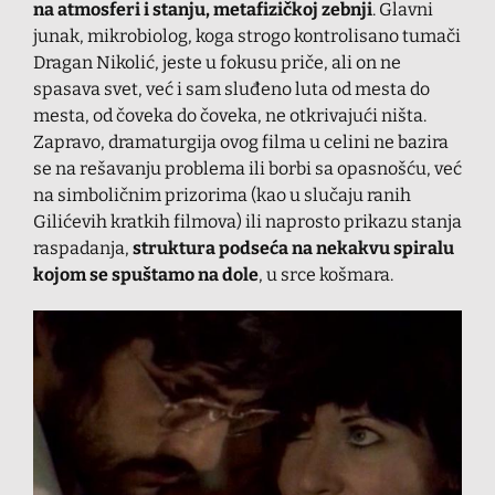
na atmosferi i stanju, metafizičkoj zebnji
. Glavni
junak, mikrobiolog, koga strogo kontrolisano tumači
Dragan Nikolić, jeste u fokusu priče, ali on ne
spasava svet, već i sam sluđeno luta od mesta do
mesta, od čoveka do čoveka, ne otkrivajući ništa.
Zapravo, dramaturgija ovog filma u celini ne bazira
se na rešavanju problema ili borbi sa opasnošću, već
na simboličnim prizorima (kao u slučaju ranih
Gilićevih kratkih filmova) ili naprosto prikazu stanja
raspadanja,
struktura podseća na nekakvu spiralu
kojom se spuštamo na dole
, u srce košmara.