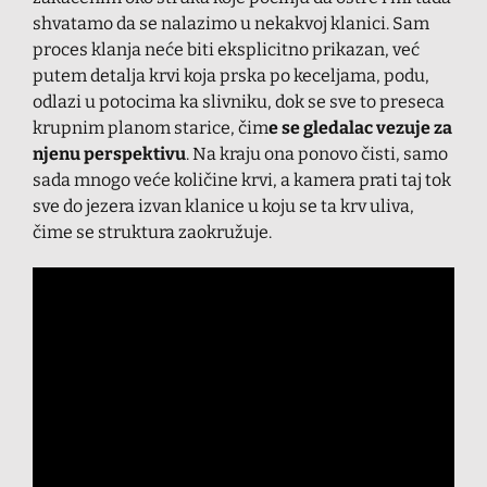
shvatamo da se nalazimo u nekakvoj klanici. Sam
proces klanja neće biti eksplicitno prikazan, već
putem detalja krvi koja prska po keceljama, podu,
odlazi u potocima ka slivniku, dok se sve to preseca
krupnim planom starice, čim
e se gledalac vezuje za
njenu perspektivu
. Na kraju ona ponovo čisti, samo
sada mnogo veće količine krvi, a kamera prati taj tok
sve do jezera izvan klanice u koju se ta krv uliva,
čime se struktura zaokružuje.