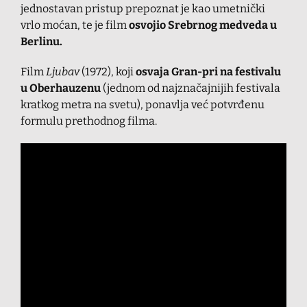
jednostavan pristup prepoznat je kao umetnički
vrlo moćan, te je film
osvojio Srebrnog medveda u
Berlinu.
Film
Ljubav
(1972), koji
osvaja Gran-pri na festivalu
u Oberhauzenu
(jednom od najznačajnijih festivala
kratkog metra na svetu), ponavlja već potvrđenu
formulu prethodnog filma.