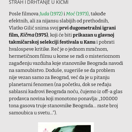
STRAH I DRHTANJE U KIČMI
Posle filmova
Juda
(1972)
i
Moć
(1973)
, takođe
efektnih, ali za nijansu slabijih od prethodnih,
Vlatko Gilić snima svoj
prvi dugometražni igrani
film,
Kičma
(1975)
, koji će biti
prikazan u glavnoj
takmičarskoj selekciji festivala u Kanu
i pobrati
hvalospeve kritike. Reč je o jednom mračnom,
hermetičnom filmu u kome se radi o misterioznom
zagađenju vazduha koje stanovnike Beograda navodi
na samoubistvo. Doduše, sugeriše se da problem
nije vezan samo za Beograd, već da je u pitanju
planetarni fenomen (na početku, dok se ređaju
sablasni kadrovi Beograda noću, čujemo iz off-a glas
prodavca novina koji monotono ponavlja: „100.000
tona gasova truje stanovnike Beograda… raste broj
samoubica u svetu…”).