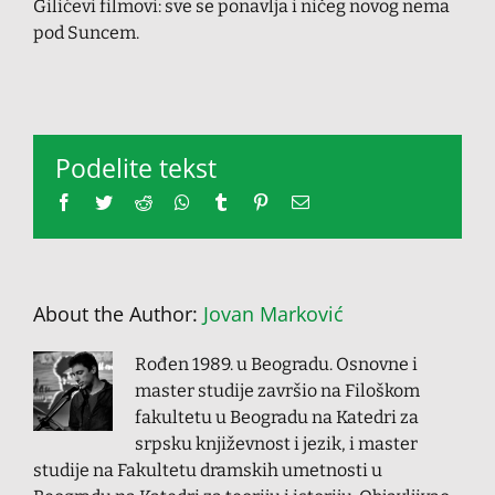
Gilićevi filmovi: sve se ponavlja i ničeg novog nema
pod Suncem.
Podelite tekst
Facebook
Twitter
Reddit
Whatsapp
Tumblr
Pinterest
Email
About the Author:
Jovan Marković
Rođen 1989. u Beogradu. Osnovne i
master studije završio na Filoškom
fakultetu u Beogradu na Katedri za
srpsku književnost i jezik, i master
studije na Fakultetu dramskih umetnosti u