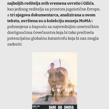
najboljih reditelja svih vremena uvrstio i Gilića
,
kao jedinog reditelja sa prostora jugoistične Evrope,
a
tri njegova dokumentarca, analizirana u ovom
tekstu, uvrštena su u kolekciju muzeja MoMA
i
pohranjena u kapsulu sa najvrednijim umetničkim
dostignućima čovečanstva koja bi tako preživela
potencijalnu globalnu katastrofu koja bi nas mogla
zadesiti.