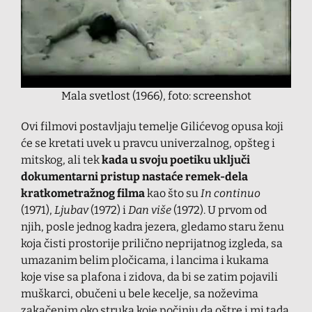
Mala svetlost (1966), foto: screenshot
Ovi filmovi postavljaju temelje Gilićevog opusa koji
će se kretati uvek u pravcu univerzalnog, opšteg i
mitskog, ali tek
kada u svoju poetiku uključi
dokumentarni pristup nastaće remek-dela
kratkometražnog filma
kao što su
In continuo
(1971),
Ljubav
(1972) i
Dan više
(1972). U prvom od
njih, posle jednog kadra jezera, gledamo staru ženu
koja čisti prostorije prilično neprijatnog izgleda, sa
umazanim belim pločicama, i lancima i kukama
koje vise sa plafona i zidova, da bi se zatim pojavili
muškarci, obučeni u bele kecelje, sa noževima
zakačenim oko struka koje počinju da oštre i mi tada