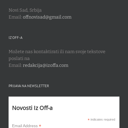
Novi Sad, Srbija
Email:
offnovisad@gmail.com
IZ OFF-A
Možete nas kontaktirati ili nam svoje tekstove
poslati na
Email:
redakcija@izoffa.com
PRIJAVA NA NEWSLETTER
Novosti Iz Off-a
*
indicates required
*
Email Address