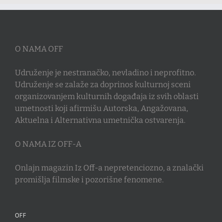
O NAMA OFF
Udruženje je nestranačko, nevladino i neprofitno.
Udruženje se zalaže za doprinos kulturnoj sceni
organizovanjem kulturnih događaja iz svih oblasti
umetnosti koji afirmišu Autorska, Angažovana,
Aktuelna i Alternativna umetnička ostvarenja.
O NAMA IZ OFF-A
Onlajn magazin Iz Off-a nepretenciozno, a znalački
promišlja filmske i pozorišne fenomene.
OFF