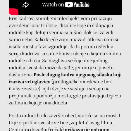
Prvi kadrovi snimljeni teleobjektivom prikazuju
gvozdene konstrukcije, dizalice koje ih sklapaju i
radnike koji deluju veoma sićušno, dok se iza vidi
samo nebo. Kako kreće zum unazad, otkriva nam se
visoki most u fazi izgradnje, da bi potom usledila
serija kadrova sa same konstrukcije u kojima vidimo
radnike izbliza. Sa razglasa se čuje ime jednog
radnika i vest da može da siđe, jer mu je u posetu
došla žena.
Posle dugog kadra njegovog silaska koji
izaziva vrtoglavicu
(predugačke merdevine bez
ikakve zaštite), njih dvoje se sastaju i sedaju na
proplanak u podnožju mosta, gde postavljaju trpezu
za hranu koju je ona donela.
Pošto radnik bude završio obed, vratiće se na most. I
to je otprilike sve što se tiče „zapleta” ovog filma.
Centralni događaj (ručak)
prikazan je potpuno