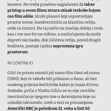
kamere. Ne treba posebno naglašavati da
takav
pristup u ovom filmu stvara utisak teskobe kojom
ceo film odiše
, široki planovi koji uspostavljaju
prostor scene, karakteristični za klasičnu režiju,
ovde su izuzeci. Na taj način na značaju dobija i zvuk,
kao i sve ono što ne vidimo, a naslućujemo da može
dopreti van kadra, dok Gilićeva režija, pored drugih
kvaliteta, postaje i jedna
neprestana igra
prostorom
.
IN CONTINUO
Gilić će potom snimiti još samo film
Dani od snova
(1980), koji će takođe biti prikazan u Kanu, ali bez
onakvog prijema kod kritike kakav je imala
Kičma
.
Svakako, priča o Vlatku Giliću se tu nije završila:
mestimično je njegovo ime u decenijama koje su
usledile iskrsavalo, uvek u vezi sa priznanjima.
Američki NBC je početkom 21. veka u listi 50