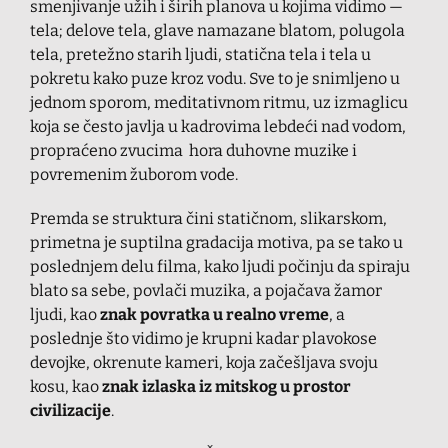
smenjivanje užih i širih planova u kojima vidimo —
tela; delove tela, glave namazane blatom, polugola
tela, pretežno starih ljudi, statična tela i tela u
pokretu kako puze kroz vodu. Sve to je snimljeno u
jednom sporom, meditativnom ritmu, uz izmaglicu
koja se često javlja u kadrovima lebdeći nad vodom,
propraćeno zvucima hora duhovne muzike i
povremenim žuborom vode.
Premda se struktura čini statičnom, slikarskom,
primetna je suptilna gradacija motiva, pa se tako u
poslednjem delu filma, kako ljudi počinju da spiraju
blato sa sebe, povlači muzika, a pojačava žamor
ljudi, kao
znak povratka u realno vreme
, a
poslednje što vidimo je krupni kadar plavokose
devojke, okrenute kameri, koja začešljava svoju
kosu, kao
znak izlaska iz mitskog u prostor
civilizacije
.