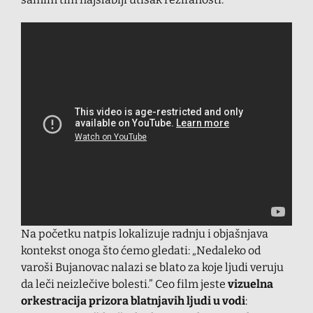
Na početku natpis lokalizuje radnju i objašnjava
kontekst onoga što ćemo gledati: „Nedaleko od
varoši Bujanovac nalazi se blato za koje ljudi veruju
da leči neizlečive bolesti.” Ceo film jeste
vizuelna
orkestracija prizora blatnjavih ljudi u vodi
: