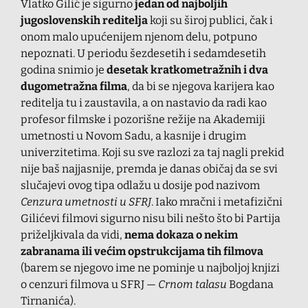
Vlatko Gilić je sigurno
jedan od najboljih
jugoslovenskih reditelja
koji su široj publici, čak i
onom malo upućenijem njenom delu, potpuno
nepoznati. U periodu šezdesetih i sedamdesetih
godina snimio je
desetak kratkometražnih i dva
dugometražna filma
, da bi se njegova karijera kao
reditelja tu i zaustavila, a on nastavio da radi kao
profesor filmske i pozorišne režije na Akademiji
umetnosti u Novom Sadu, a kasnije i drugim
univerzitetima. Koji su sve razlozi za taj nagli prekid
nije baš najjasnije, premda je danas običaj da se svi
slučajevi ovog tipa odlažu u dosije pod nazivom
Cenzura umetnosti u SFRJ
. Iako mračni i metafizični
Gilićevi filmovi sigurno nisu bili nešto što bi Partija
priželjkivala da vidi,
nema dokaza o nekim
zabranama ili većim opstrukcijama tih filmova
(barem se njegovo ime ne pominje u najboljoj knjizi
o cenzuri filmova u SFRJ —
Crnom talasu
Bogdana
Tirnanića).