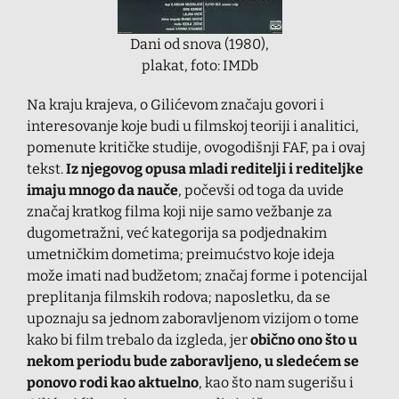
Dani od snova (1980),
plakat, foto: IMDb
Na kraju krajeva, o Gilićevom značaju govori i
interesovanje koje budi u filmskoj teoriji i analitici,
pomenute kritičke studije, ovogodišnji FAF, pa i ovaj
tekst.
Iz njegovog opusa mladi reditelji i rediteljke
imaju mnogo da nauče
, počevši od toga da uvide
značaj kratkog filma koji nije samo vežbanje za
dugometražni, već kategorija sa podjednakim
umetničkim dometima; preimućstvo koje ideja
može imati nad budžetom; značaj forme i potencijal
preplitanja filmskih rodova; naposletku, da se
upoznaju sa jednom zaboravljenom vizijom o tome
kako bi film trebalo da izgleda, jer
obično ono što u
nekom periodu bude zaboravljeno, u sledećem se
ponovo rodi kao aktuelno
, kao što nam sugerišu i