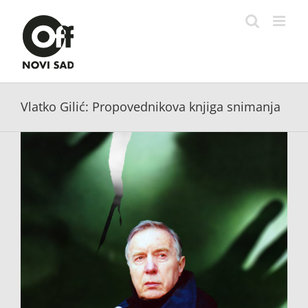
Skip
to
content
Vlatko Gilić: Propovednikova knjiga snimanja
View
Larger
Image