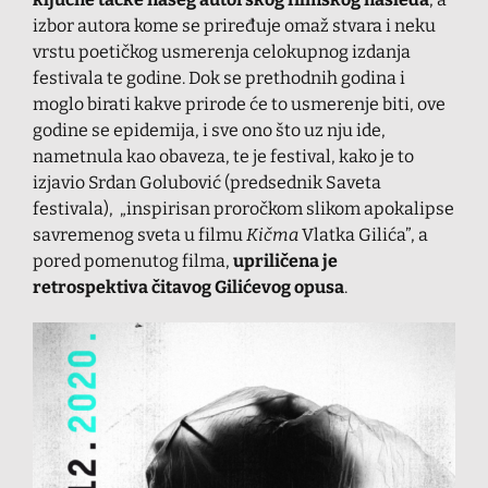
izbor autora kome se priređuje omaž stvara i neku
vrstu poetičkog usmerenja celokupnog izdanja
festivala te godine. Dok se prethodnih godina i
moglo birati kakve prirode će to usmerenje biti, ove
godine se epidemija, i sve ono što uz nju ide,
nametnula kao obaveza, te je festival, kako je to
izjavio Srdan Golubović (predsednik Saveta
festivala), „inspirisan proročkom slikom apokalipse
savremenog sveta u filmu
Kičma
Vlatka Gilića”, a
pored pomenutog filma,
upriličena je
retrospektiva čitavog Gilićevog opusa
.