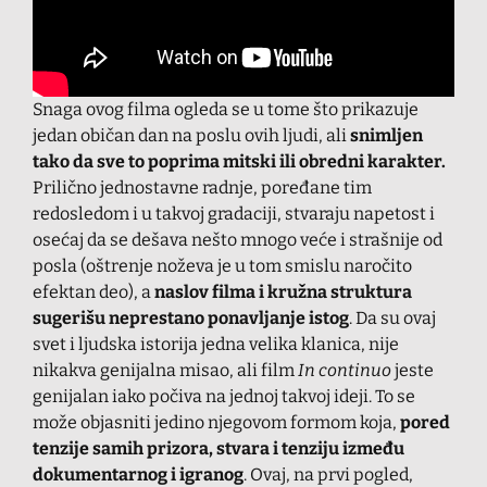
Snaga ovog filma ogleda se u tome što prikazuje
jedan običan dan na poslu ovih ljudi, ali
snimljen
tako da sve to poprima mitski ili obredni karakter.
Prilično jednostavne radnje, poređane tim
redosledom i u takvoj gradaciji, stvaraju napetost i
osećaj da se dešava nešto mnogo veće i strašnije od
posla (oštrenje noževa je u tom smislu naročito
efektan deo), a
naslov filma i kružna struktura
sugerišu neprestano ponavljanje istog
. Da su ovaj
svet i ljudska istorija jedna velika klanica, nije
nikakva genijalna misao, ali film
In continuo
jeste
genijalan iako počiva na jednoj takvoj ideji. To se
može objasniti jedino njegovom formom koja,
pored
tenzije samih prizora, stvara i tenziju između
dokumentarnog i igranog
. Ovaj, na prvi pogled,