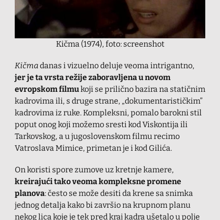
Kičma (1974), foto: screenshot
Kičma
danas i vizuelno deluje veoma intrigantno,
jer je ta vrsta režije zaboravljena u novom
evropskom filmu
koji se prilično bazira na statičnim
kadrovima ili, s druge strane, „dokumentarističkim”
kadrovima iz ruke. Kompleksni, pomalo barokni stil
poput onog koji možemo sresti kod Viskontija ili
Tarkovskog, a u jugoslovenskom filmu recimo
Vatroslava Mimice, primetan je i kod Gilića.
On koristi spore zumove uz kretnje kamere,
kreirajući tako veoma kompleksne promene
planova
: često se može desiti da krene sa snimka
jednog detalja kako bi završio na krupnom planu
nekog lica koje je tek pred kraj kadra ušetalo u polje