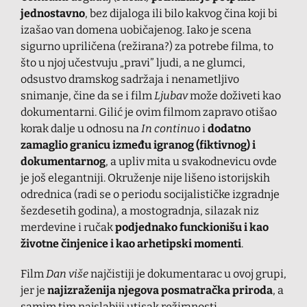
jednostavno
, bez dijaloga ili bilo kakvog čina koji bi
izašao van domena uobičajenog. Iako je scena
sigurno upriličena (režirana?) za potrebe filma, to
što u njoj učestvuju „pravi” ljudi, a ne glumci,
odsustvo dramskog sadržaja i nenametljivo
snimanje, čine da se i film
Ljubav
može doživeti kao
dokumentarni. Gilić je ovim filmom zapravo otišao
korak dalje u odnosu na
In continuo
i
dodatno
zamaglio granicu između igranog (fiktivnog) i
dokumentarnog
, a upliv mita u svakodnevicu ovde
je još elegantniji. Okruženje nije lišeno istorijskih
odrednica (radi se o periodu socijalističke izgradnje
šezdesetih godina), a mostogradnja, silazak niz
merdevine i ručak
podjednako funckionišu i kao
životne činjenice i kao arhetipski momenti
.
Film
Dan više
najčistiji je dokumentarac u ovoj grupi,
jer je
najizraženija njegova posmatračka priroda
, a
samim tim najslabiji utisak režiranosti.