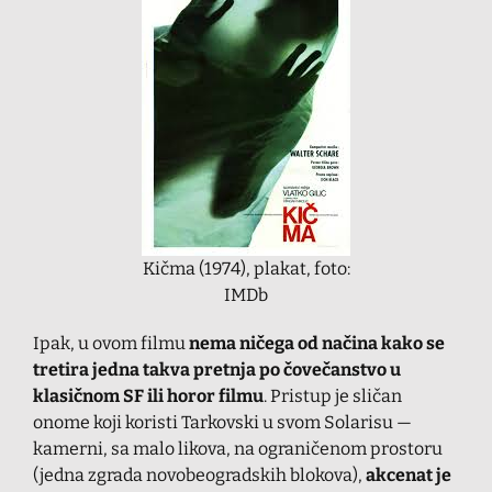
Kičma (1974), plakat, foto:
IMDb
Ipak, u ovom filmu
nema ničega od načina kako se
tretira jedna takva pretnja po čovečanstvo u
klasičnom SF ili horor filmu
. Pristup je sličan
onome koji koristi Tarkovski u svom Solarisu —
kamerni, sa malo likova, na ograničenom prostoru
(jedna zgrada novobeogradskih blokova),
akcenat je