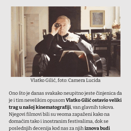
Vlatko Gilić, foto: Camera Lucida
Ono što je danas svakako neupitno jeste činjenica da
je i tim nevelikim opusom
Vlatko Gilić ostavio veliki
trag u našoj kinematografiji
, van glavnih tokova.
Njegovi filmovi bili su veoma zapaženi kako na
domaćim tako i inostranim festivalima, dok se
poslednjih decenija kod nas za njih
iznova budi