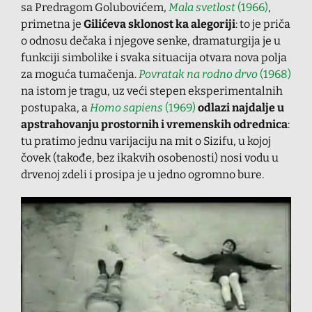
sa Predragom Golubovićem,
Mala svetlost
(1966)
,
primetna je
Gilićeva sklonost ka alegoriji
: to je priča
o odnosu dečaka i njegove senke, dramaturgija je u
funkciji simbolike i svaka situacija otvara nova polja
za moguća tumačenja.
Povratak na rodno drvo
(1968)
na istom je tragu, uz veći stepen eksperimentalnih
postupaka, a
Homo sapiens
(1969)
odlazi najdalje u
apstrahovanju prostornih i vremenskih odrednica
:
tu pratimo jednu varijaciju na mit o Sizifu, u kojoj
čovek (takođe, bez ikakvih osobenosti) nosi vodu u
drvenoj zdeli i prosipa je u jedno ogromno bure.