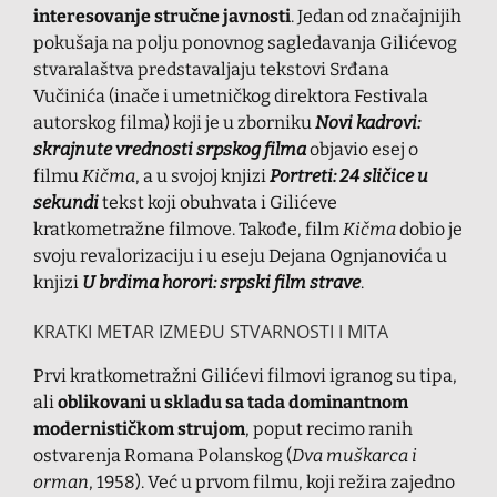
interesovanje stručne javnosti
. Jedan od značajnijih
pokušaja na polju ponovnog sagledavanja Gilićevog
stvaralaštva predstavaljaju tekstovi Srđana
Vučinića (inače i umetničkog direktora Festivala
autorskog filma) koji je u zborniku
Novi kadrovi:
skrajnute vrednosti srpskog filma
objavio esej o
filmu
Kičma
, a u svojoj knjizi
Portreti: 24 sličice u
sekundi
tekst koji obuhvata i Gilićeve
kratkometražne filmove. Takođe, film
Kičma
dobio je
svoju revalorizaciju i u eseju Dejana Ognjanovića u
knjizi
U brdima horori: srpski film strave
.
KRATKI METAR IZMEĐU STVARNOSTI I MITA
Prvi kratkometražni Gilićevi filmovi igranog su tipa,
ali
oblikovani u skladu sa tada dominantnom
modernističkom strujom
, poput recimo ranih
ostvarenja Romana Polanskog (
Dva muškarca i
orman
, 1958). Već u prvom filmu, koji režira zajedno