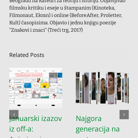
Beogradu na Katedri za teoriju i istoriju. Objavljivao
filmsku kritiku i eseje u štampanim (Kinoteka,
Filmonaut, Ekran) i online (BeforeAfter, Proletter,
Kult) časopisima. Objavio i jednu knjigu poezije
"Znakovi i znaci" (Treći trg, 2017)
Related Posts
Januarski izazov
Najgora
iz off-a:
generacija na