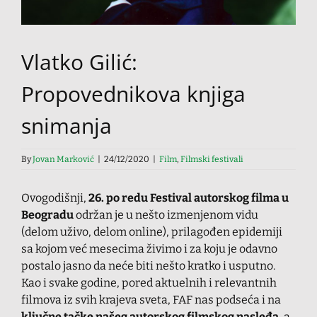
Vlatko Gilić:
Propovednikova knjiga
snimanja
By
Jovan Marković
|
24/12/2020
|
Film
,
Filmski festivali
Ovogodišnji,
26. po redu Festival autorskog filma u
Beogradu
održan je u nešto izmenjenom vidu
(delom uživo, delom online), prilagođen epidemiji
sa kojom već mesecima živimo i za koju je odavno
postalo jasno da neće biti nešto kratko i usputno.
Kao i svake godine, pored aktuelnih i relevantnih
filmova iz svih krajeva sveta, FAF nas podseća i na
ključne tačke našeg autorskog filmskog nasleđa
, a