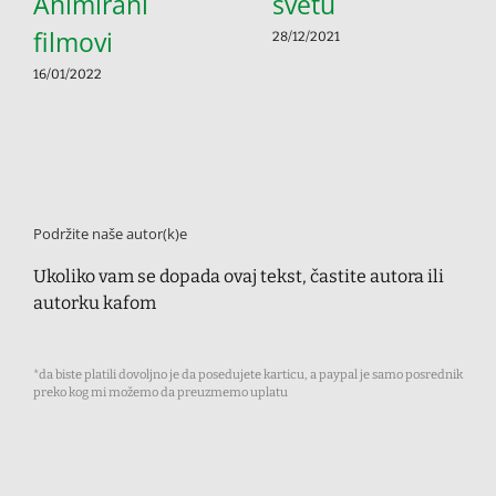
Animirani
svetu
filmovi
28/12/2021
16/01/2022
Podržite naše autor(k)e
Ukoliko vam se dopada ovaj tekst, častite autora ili
autorku kafom
*da biste platili dovoljno je da posedujete karticu, a paypal je samo posrednik
preko kog mi možemo da preuzmemo uplatu