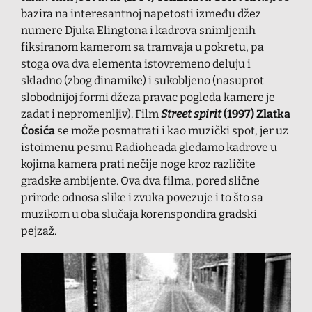
bazira na interesantnoj napetosti između džez
numere Djuka Elingtona i kadrova snimljenih
fiksiranom kamerom sa tramvaja u pokretu, pa
stoga ova dva elementa istovremeno deluju i
skladno (zbog dinamike) i sukobljeno (nasuprot
slobodnijoj formi džeza pravac pogleda kamere je
zadat i nepromenljiv). Film
Street spirit
(1997)
Zlatka
Ćosića
se može posmatrati i kao muzički spot, jer uz
istoimenu pesmu Radioheada gledamo kadrove u
kojima kamera prati nečije noge kroz različite
gradske ambijente. Ova dva filma, pored slične
prirode odnosa slike i zvuka povezuje i to što sa
muzikom u oba slučaja korenspondira gradski
pejzaž.