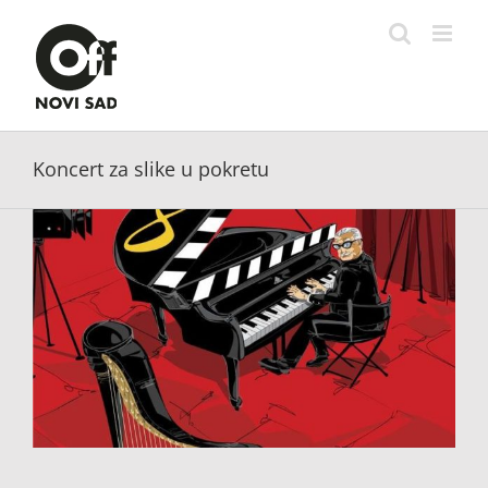
Skip
to
content
Koncert za slike u pokretu
View
Larger
Image