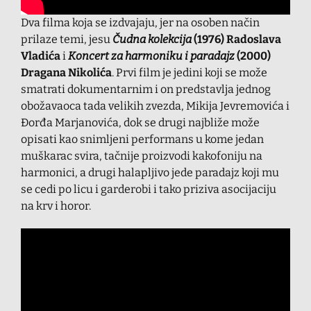
Dva filma koja se izdvajaju, jer na osoben način
prilaze temi, jesu
Čudna kolekcija
(1976) Radoslava
Vladića
i
Koncert za harmoniku i paradajz
(2000)
Dragana Nikolića
. Prvi film je jedini koji se može
smatrati dokumentarnim i on predstavlja jednog
obožavaoca tada velikih zvezda, Mikija Jevremovića i
Đorđa Marjanovića, dok se drugi najbliže može
opisati kao snimljeni performans u kome jedan
muškarac svira, tačnije proizvodi kakofoniju na
harmonici, a drugi halapljivo jede paradajz koji mu
se cedi po licu i garderobi i tako priziva asocijaciju
na krv i horor.