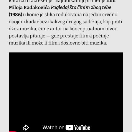
katarzu i razrešenje. Najradikalniji primer je
film
Miloja Radakovića
Pogledaj šta činim zbog tebe
(1986)
u kome je slika redukovana na jedan crveno
obojeni kadar bez ikakvog drugog sadržaja, koji prati
džez muzika, čime autor na konceptualnom nivou
postavlja pitanje
—
gde prestaje film a počinje
muzika ili može li film i doslovno biti muzika.