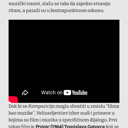
muzički tonovi, slažu se tako da zajedno stvaraju
ritam, a pasaži su u kontrapunktnom odnosu.
Dok bi se
Kompozicija
mogla shvatiti u smislu “filma
kao muzike”, Velisavljevićev izbor nudi i primere u
kojima su film i muzika u specifičnom dijalogu. Prvi
takav film je
Pravac
(1964) Tomislava Gotovca
koji se