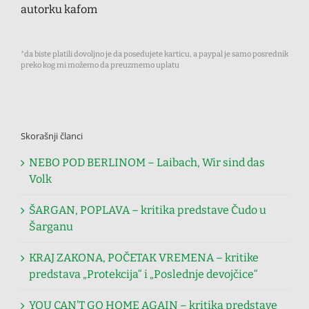
autorku kafom
*da biste platili dovoljno je da posedujete karticu, a paypal je samo posrednik
preko kog mi možemo da preuzmemo uplatu
Skorašnji članci
NEBO POD BERLINOM – Laibach, Wir sind das
Volk
ŠARGAN, POPLAVA – kritika predstave Čudo u
Šarganu
KRAJ ZAKONA, POČETAK VREMENA – kritike
predstava „Protekcija“ i „Poslednje devojčice“
YOU CAN’T GO HOME AGAIN – kritika predstave