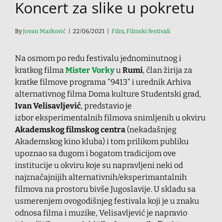
Koncert za slike u pokretu
By
Jovan Marković
|
22/06/2021
|
Film
,
Filmski festivali
Na osmom po redu festivalu jednominutnog i
kratkog filma
Mister Vorky
u
Rumi
, član žirija za
kratke filmove programa “9413” i urednik Arhiva
alternativnog filma Doma kulture Studentski grad,
Ivan Velisavljević
, predstavio je
izbor eksperimentalnih filmova snimljenih u okviru
Akademskog filmskog centra
(nekadašnjeg
Akademskog kino kluba) i tom prilikom publiku
upoznao sa dugom i bogatom tradicijom ove
institucije u okviru koje su napravljeni neki od
najznačajnijih alternativnih/eksperimantalnih
filmova na prostoru bivše Jugoslavije. U skladu sa
usmerenjem ovogodišnjeg festivala koji je u znaku
odnosa filma i muzike, Velisavljević je napravio