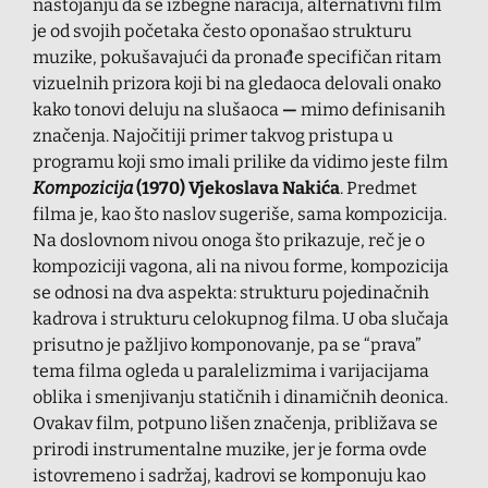
nastojanju da se izbegne naracija, alternativni film
je od svojih početaka često oponašao strukturu
muzike, pokušavajući da pronađe specifičan ritam
vizuelnih prizora koji bi na gledaoca delovali onako
kako tonovi deluju na slušaoca
—
mimo definisanih
značenja. Najočitiji primer takvog pristupa u
programu koji smo imali prilike da vidimo jeste film
Kompozicija
(1970)
Vjekoslava Nakića
. Predmet
filma je, kao što naslov sugeriše, sama kompozicija.
Na doslovnom nivou onoga što prikazuje, reč je o
kompoziciji vagona, ali na nivou forme, kompozicija
se odnosi na dva aspekta: strukturu pojedinačnih
kadrova i strukturu celokupnog filma. U oba slučaja
prisutno je pažljivo komponovanje, pa se “prava”
tema filma ogleda u paralelizmima i varijacijama
oblika i smenjivanju statičnih i dinamičnih deonica.
Ovakav film, potpuno lišen značenja, približava se
prirodi instrumentalne muzike, jer je forma ovde
istovremeno i sadržaj, kadrovi se komponuju kao