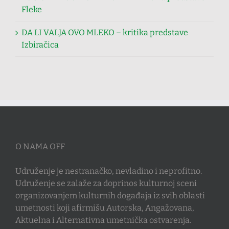
Fleke
DA LI VALJA OVO MLEKO – kritika predstave
Izbiračica
O NAMA OFF
Udruženje je nestranačko, nevladino i neprofitno.
Udruženje se zalaže za doprinos kulturnoj sceni
organizovanjem kulturnih događaja iz svih oblasti
umetnosti koji afirmišu Autorska, Angažovana,
Aktuelna i Alternativna umetnička ostvarenja.