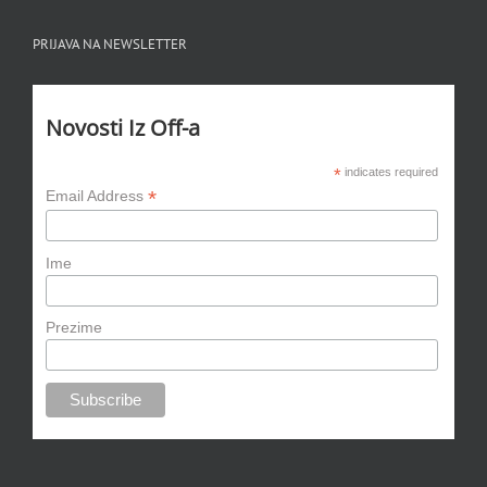
PRIJAVA NA NEWSLETTER
Novosti Iz Off-a
*
indicates required
*
Email Address
Ime
Prezime