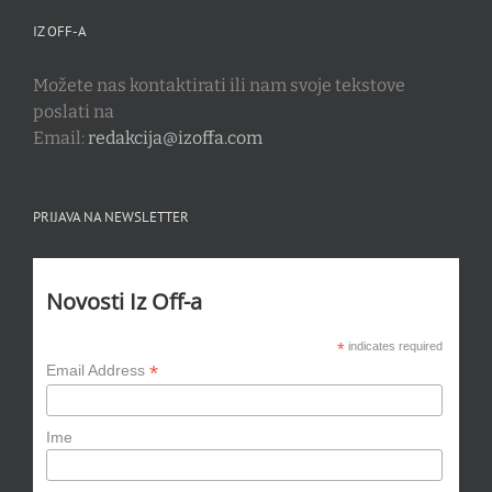
IZ OFF-A
Možete nas kontaktirati ili nam svoje tekstove
poslati na
Email:
redakcija@izoffa.com
PRIJAVA NA NEWSLETTER
Novosti Iz Off-a
*
indicates required
*
Email Address
Ime