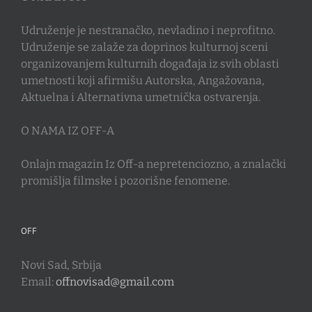
Udruženje je nestranačko, nevladino i neprofitno.
Udruženje se zalaže za doprinos kulturnoj sceni
organizovanjem kulturnih događaja iz svih oblasti
umetnosti koji afirmišu Autorska, Angažovana,
Aktuelna i Alternativna umetnička ostvarenja.
O NAMA IZ OFF-A
Onlajn magazin Iz Off-a nepretenciozno, a znalački
promišlja filmske i pozorišne fenomene.
OFF
Novi Sad, Srbija
Email:
offnovisad@gmail.com