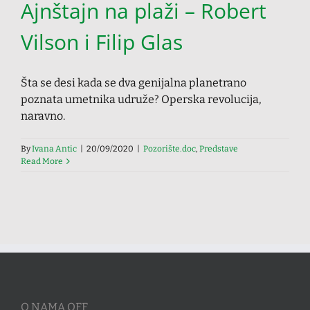
Ajnštajn na plaži – Robert
Vilson i Filip Glas
Šta se desi kada se dva genijalna planetrano
poznata umetnika udruže? Operska revolucija,
naravno.
By
Ivana Antic
|
20/09/2020
|
Pozorište.doc
,
Predstave
Read More
O NAMA OFF