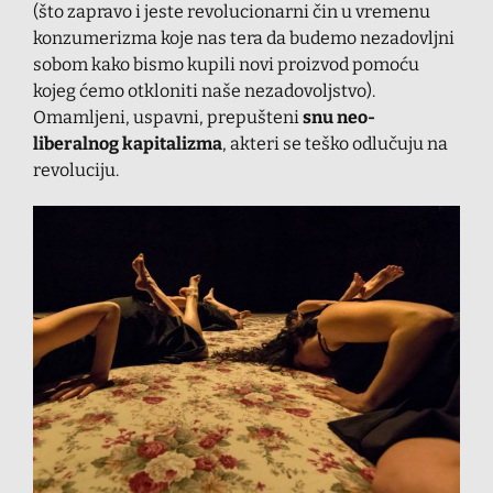
(što zapravo i jeste revolucionarni čin u vremenu
konzumerizma koje nas tera da budemo nezadovljni
sobom kako bismo kupili novi proizvod pomoću
kojeg ćemo otkloniti naše nezadovoljstvo).
Omamljeni, uspavni, prepušteni
snu neo-
liberalnog kapitalizma
, akteri se teško odlučuju na
revoluciju.