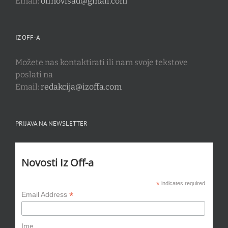
Email:
offnovisad@gmail.com
IZ OFF-A
Možete nas kontaktirati ili nam svoje tekstove
poslati na
Email:
redakcija@izoffa.com
PRIJAVA NA NEWSLETTER
Novosti Iz Off-a
*
indicates required
*
Email Address
Ime