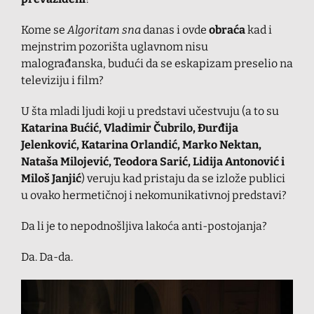
Kome se
Algoritam sna
danas i ovde
obraća
kad i
mejnstrim pozorišta uglavnom nisu
malograđanska, budući da se eskapizam preselio na
televiziju i film?
U šta mladi ljudi koji u predstavi učestvuju (a to su
Katarina Bućić, Vladimir Čubrilo, Đurđija
Jelenković, Katarina Orlandić, Marko Nektan,
Nataša Milojević, Teodora Sarić, Lidija Antonović i
Miloš Janjić
) veruju kad pristaju da se izlože publici
u ovako hermetičnoj i nekomunikativnoj predstavi?
Da li je to nepodnošljiva lakoća anti-postojanja?
Da. Da-da.