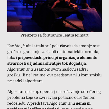
Preuzeto sa fb stranice Teatra Mimart
Kao što „čudni atraktori“ pokušavaju da smanje rast
greške u granjanju varijabli matematičkih formula,
tako i
pripovedački principi organizuju elemente
stvarnosti u ljudima shvatljiv tok događaja
.
Algoritam sna
u samom svom naslovu sadrži
grešku. Ili ne? Naime, ova predstava ni u kom smislu
ne sadrži algoritam.
Algoritam je skup operacija za rešavanje određenog
problema koje se izvršavaju po tačno određenom
redosledu. A predstava
Algoritam sna
nema ni