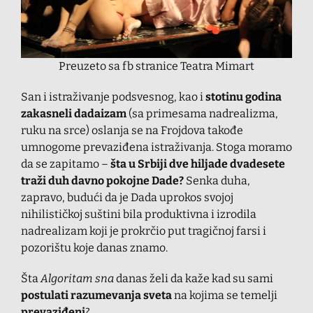
Preuzeto sa fb stranice Teatra Mimart
San i istraživanje podsvesnog, kao i
stotinu godina
zakasneli dadaizam
(sa primesama nadrealizma,
ruku na srce) oslanja se na Frojdova takođe
umnogome prevaziđena istraživanja. Stoga moramo
da se zapitamo –
šta u Srbiji dve hiljade dvadesete
traži duh davno pokojne Dade?
Senka duha,
zapravo, budući da je Dada uprokos svojoj
nihilističkoj suštini bila produktivna i izrodila
nadrealizam koji je prokrčio put tragičnoj farsi i
pozorištu koje danas znamo.
Šta
Algoritam sna
danas želi da kaže kad su sami
postulati razumevanja sveta
na kojima se temelji
prevaziđeni
?