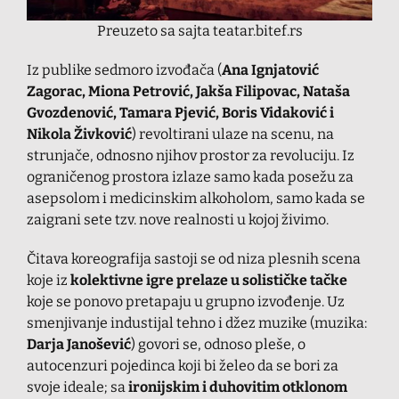
Preuzeto sa sajta teatar.bitef.rs
Iz publike sedmoro izvođača (
Ana Ignjatović
Zagorac, Miona Petrović, Jakša Filipovac, Nataša
Gvozdenović, Tamara Pjević, Boris Vidaković i
Nikola Živković
) revoltirani ulaze na scenu, na
strunjače, odnosno njihov prostor za revoluciju. Iz
ograničenog prostora izlaze samo kada posežu za
asepsolom i medicinskim alkoholom, samo kada se
zaigrani sete tzv. nove realnosti u kojoj živimo.
Čitava koreografija sastoji se od niza plesnih scena
koje iz
kolektivne igre prelaze u solističke tačke
koje se ponovo pretapaju u grupno izvođenje. Uz
smenjivanje industijal tehno i džez muzike (muzika:
Darja Janošević
) govori se, odnoso pleše, o
autocenzuri pojedinca koji bi želeo da se bori za
svoje ideale; sa
ironijskim i duhovitim otklonom