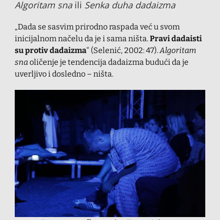
Algoritam sna
ili
Senka duha dadaizma
„Dada se sasvim prirodno raspada već u svom
inicijalnom načelu da je i sama ništa.
Pravi dadaisti
su protiv dadaizma
“ (Selenić, 2002: 47).
Algoritam
sna
oličenje je tendencija dadaizma budući da je
uverljivo i dosledno – ništa.