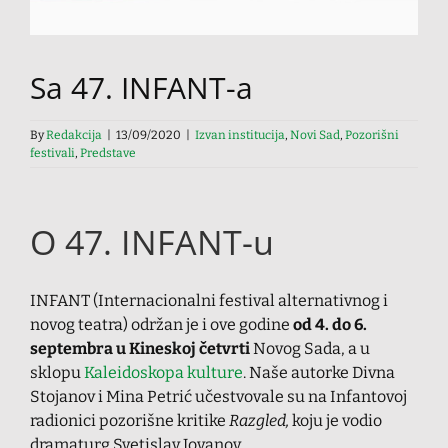
Sa 47. INFANT-a
By
Redakcija
|
13/09/2020
|
Izvan institucija
,
Novi Sad
,
Pozorišni
festivali
,
Predstave
O 47. INFANT-u
INFANT (Internacionalni festival alternativnog i
novog teatra) održan je i ove godine
od 4. do 6.
septembra u Kineskoj četvrti
Novog Sada, a u
sklopu
Kaleidoskopa kulture
. Naše autorke Divna
Stojanov i Mina Petrić učestvovale su na Infantovoj
radionici pozorišne kritike
Razgled,
koju je vodio
dramaturg Svetislav Jovanov.