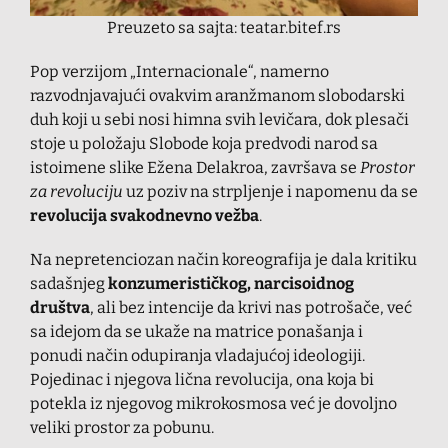
Preuzeto sa sajta: teatar.bitef.rs
Pop verzijom „Internacionale“, namerno
razvodnjavajući ovakvim aranžmanom slobodarski
duh koji u sebi nosi himna svih levičara, dok plesači
stoje u položaju Slobode koja predvodi narod sa
istoimene slike Ežena Delakroa, završava se
Prostor
za revoluciju
uz poziv na strpljenje i napomenu da se
revolucija svakodnevno vežba
.
Na nepretenciozan način koreografija je dala kritiku
sadašnjeg
konzumerističkog, narcisoidnog
društva
, ali bez intencije da krivi nas potrošače, već
sa idejom da se ukaže na matrice ponašanja i
ponudi način odupiranja vladajućoj ideologiji.
Pojedinac i njegova lična revolucija, ona koja bi
potekla iz njegovog mikrokosmosa već je dovoljno
veliki prostor za pobunu.