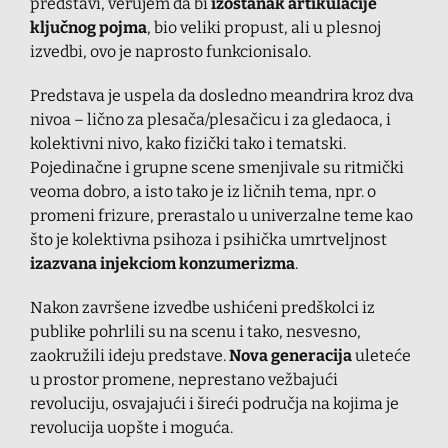
predstavi, verujem da bi
izostanak artikulacije
ključnog pojma
, bio veliki propust, ali u plesnoj
izvedbi, ovo je naprosto funkcionisalo.
Predstava je uspela da dosledno meandrira kroz dva
nivoa – lično za plesača/plesačicu i za gledaoca, i
kolektivni nivo, kako fizički tako i tematski.
Pojedinačne i grupne scene smenjivale su ritmički
veoma dobro, a isto tako je iz ličnih tema, npr. o
promeni frizure, prerastalo u univerzalne teme kao
što je kolektivna psihoza i psihička umrtveljnost
izazvana injekciom konzumerizma
.
Nakon završene izvedbe ushićeni predškolci iz
publike pohrlili su na scenu i tako, nesvesno,
zaokružili ideju predstave.
Nova generacija
uleteće
u prostor promene, neprestano vežbajući
revoluciju, osvajajući i šireći područja na kojima je
revolucija uopšte i moguća.