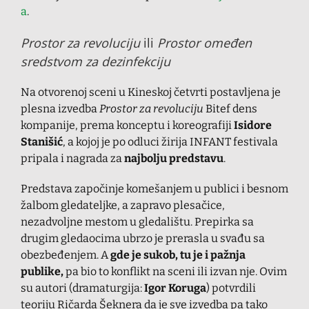
a
.
Prostor za revoluciju
ili
Prostor omeđen
sredstvom za dezinfekciju
Na otvorenoj sceni u Kineskoj četvrti postavljena je
plesna izvedba
Prostor za revoluciju
Bitef dens
kompanije, prema konceptu i koreografiji
Isidore
Stanišić
, a kojoj je po odluci žirija INFANT festivala
pripala i nagrada za
najbolju predstavu
.
Predstava započinje komešanjem u publici i besnom
žalbom gledateljke, a zapravo plesačice,
nezadvoljne mestom u gledalištu. Prepirka sa
drugim gledaocima ubrzo je prerasla u svađu sa
obezbeđenjem. A
gde je sukob, tu je i pažnja
publike,
pa bio to konflikt na sceni ili izvan nje. Ovim
su autori (dramaturgija:
Igor Koruga
) potvrdili
teoriju Ričarda Šeknera da je sve izvedba pa tako