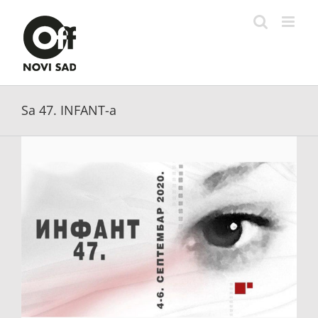
Skip
to
content
Sa 47. INFANT-a
View
Larger
Image