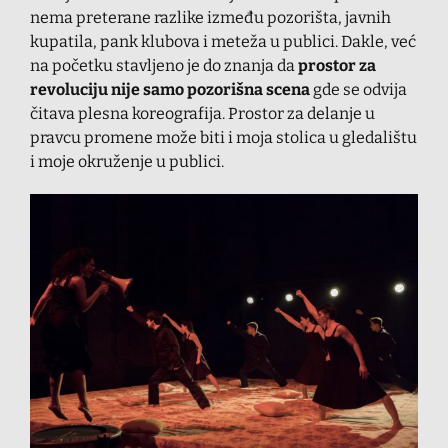
nema preterane razlike između pozorišta, javnih
kupatila, pank klubova i meteža u publici. Dakle, već
na početku stavljeno je do znanja da
prostor za
revoluciju nije samo pozorišna scena
gde se odvija
čitava plesna koreografija. Prostor za delanje u
pravcu promene može biti i moja stolica u gledalištu
i moje okruženje u publici.