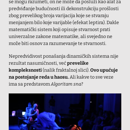
se mogu razumeti, on ne može da posluži kao alat za
predviđanje budućnosti ili dekonstrukciju prošlosti
zbog prevelikog broja varijacija koje se stvaraju
menjanjem bilo koje varijable (efekat leptira). Dakle
matematički sistem koji opisuje stvarnost prati
univerzalne zakone matematike, ali svejedno ne
može biti osnov za razumevanje te stvarnosti.
Nepredvidivost ponašanja dinamičkih sistema nije
rezultat nasumičnosti, već
prevelike
kompleksnosti
(nalik fraktalnoj slici).
Ovo upućuje
na postojanje reda u haosu.
Ali kakve to sve veze
ima sa predstavom
Algoritam sna
?