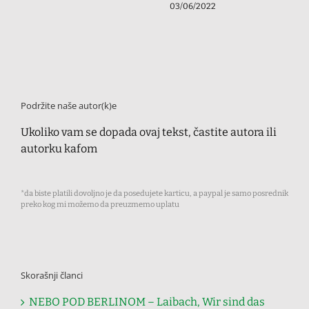
03/06/2022
Podržite naše autor(k)e
Ukoliko vam se dopada ovaj tekst, častite autora ili
autorku kafom
*da biste platili dovoljno je da posedujete karticu, a paypal je samo posrednik
preko kog mi možemo da preuzmemo uplatu
Skorašnji članci
NEBO POD BERLINOM – Laibach, Wir sind das