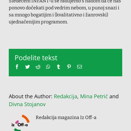
Sledećem INFANT-u se radujemo s nadom da će nas
ponovo dočekati pod vedrim nebom, u punoj snazi i
sa mnogo bogatijim i (kvalitativno i žanrovski)
ujednačenijim programom.
Podelite tekst
Facebook
Twitter
Reddit
Whatsapp
Tumblr
Pinterest
Email
About the Author:
Redakcija
,
Mina Petrić
and
Divna Stojanov
Redakcija magazina Iz Off-a