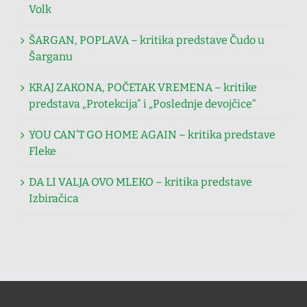
Volk
ŠARGAN, POPLAVA – kritika predstave Čudo u
Šarganu
KRAJ ZAKONA, POČETAK VREMENA – kritike
predstava „Protekcija“ i „Poslednje devojčice“
YOU CAN’T GO HOME AGAIN – kritika predstave
Fleke
DA LI VALJA OVO MLEKO – kritika predstave
Izbiračica