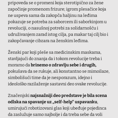
pripoveda se o promeni koja sterotipično za žene
započinje promenom frizure; igrom plesačice koja
ne uspeva sama da zakopča haljinu na leđima
pokazuje se potreba za saborcem ili saborkinjom u
revoluciji, o nasušnoj potrebi za solidarnošću i
udruživanjem zarad istog cilja, pa makar taj cilj bio i
zakopčavanje cibzara na ženskim leđima.
Ženski par koji pleše sa medicinskim maskama,
stavljajući do znanja da i tokom revolucije treba i
moramo da
brinemo o zdravlju sebe i drugih,
pokušava da se rukuje, ali konstantno se mimoilaze,
simbolišući time da je nesporazum, idejno i
ideološko razilaženje sastavni deo svake revolucije.
Značenjski
najsnažniji deo predstave je bila scena
odlska na spavanje uz „self-help“ uspavanku
,
umirujući robotizovani glas koji ubeđuje pojedinca
da zaslužuje samo najbolje i da treba sebe da voli