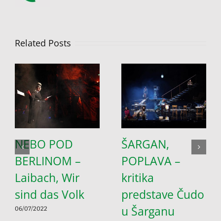
Related Posts
NEBO POD
ŠARGAN,
BERLINOM –
POPLAVA –
Laibach, Wir
kritika
sind das Volk
predstave Čudo
u Šarganu
06/07/2022