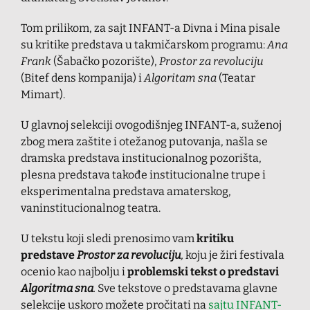
Tom prilikom, za sajt INFANT-a Divna i Mina pisale
su kritike predstava u takmičarskom programu:
Ana
Frank
(Šabačko pozorište),
Prostor za revoluciju
(Bitef dens kompanija) i
Algoritam sna
(Teatar
Mimart).
U glavnoj selekciji ovogodišnjeg INFANT-a, suženoj
zbog mera zaštite i otežanog putovanja, našla se
dramska predstava institucionalnog pozorišta,
plesna predstava takođe institucionalne trupe i
eksperimentalna predstava amaterskog,
vaninstitucionalnog teatra.
U tekstu koji sledi prenosimo vam
kritiku
predstave
Prostor za revoluciju
,
koju je žiri festivala
ocenio kao najbolju i
problemski tekst o predstavi
Algoritma sna
.
Sve tekstove o predstavama glavne
selekcije uskoro možete pročitati na
sajtu INFANT-