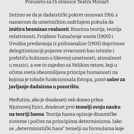
Preuzeto sa fb stranice Teatra Mimart
Setimo se da je dadaistički pokret osnovan 1916. s
namerom da umetničkim sadržajem pokuša da
imitira besmisao realnosti
. Kvantna teorija, teorija
relativnosti, Frojdovo Tumačenje snova (1900) i
Uvodna predavanja iz psihoanalize (1905) doprinose
delegitimizaciji pojavne stvarnosti kao istinite i
podstiču kubizam u likovnoj umetnosti, atonalnost
u muzici, a sve to zajedno sa Velikim ratom, koji u
očima sveta obesmišljava principe humanosti na
kojima je tobože funkcionisala Evropa, pravi
uslov za
javljanje dadaizma u pozorištu
.
Međutim, ako je dvadeseti vek doneo prkos
Njutnovoj fizici, dvadeset prvi
temelji svoju nauku
na teoriji haosa
. Teorija haosa opisuje dinamičke
sisteme i počiva na principima determinizma. Iako
se „deterministički haos“ temelji na formulama koje