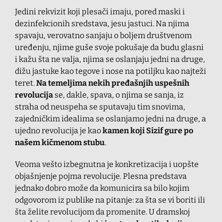
Jedini rekvizit koji plesači imaju, pored maski i
dezinfekcionih sredstava, jesu jastuci. Na njima
spavaju, verovatno sanjaju o boljem društvenom
uređenju, njime guše svoje pokušaje da budu glasni
i kažu šta ne valja, njima se oslanjaju jedni na druge,
dižu jastuke kao tegove i nose na potiljku kao najteži
teret.
Na temeljima nekih pređašnjih uspešnih
revolucija
se, dakle, spava, o njima se sanja, iz
straha od neuspeha se sputavaju tim snovima,
zajedničkim idealima se oslanjamo jedni na druge, a
ujedno revolucija je kao
kamen koji Sizif gure po
našem kičmenom stubu
.
Veoma vešto izbegnutna je konkretizacija i uopšte
objašnjenje pojma revolucije. Plesna predstava
jednako dobro može da komunicira sa bilo kojim
odgovorom iz publike na pitanje: za šta se vi boriti ili
šta želite revolucijom da promenite. U dramskoj