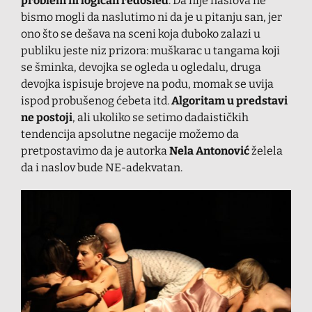
problem ni logičan redosled
. Da nije naslova ne
bismo mogli da naslutimo ni da je u pitanju san, jer
ono što se dešava na sceni koja duboko zalazi u
publiku jeste niz prizora: muškarac u tangama koji
se šminka, devojka se ogleda u ogledalu, druga
devojka ispisuje brojeve na podu, momak se uvija
ispod probušenog ćebeta itd.
Algoritam u predstavi
ne postoji
, ali ukoliko se setimo dadaističkih
tendencija apsolutne negacije možemo da
pretpostavimo da je autorka
Nela Antonović
želela
da i naslov bude NE-adekvatan.